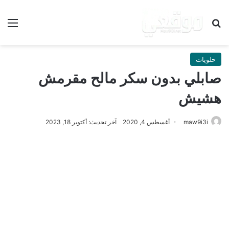
بحث عن
الق
حلويات
صابلي بدون سكر مالح مقرمش
هشيش
maw9i3i
أغسطس 4, 2020
آخر تحديث: أكتوبر 18, 2023