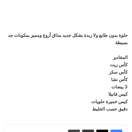
حلوة بدون طابع ولا زبدة بشكل جديد مذاق أروع ومميز بمكونات جد
بسيطة
المقادير
كأس زيت
كأس سكر
كأس نشا
3 بيضات
كيس فانيلا
كيس خميرة حلويات
دقيق حسب الخليط
مشاركة عبر البريد
طباعة