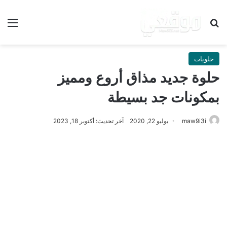
بحث عن
الق
حلويات
حلوة جديد مذاق أروع ومميز
بمكونات جد بسيطة
maw9i3i
يوليو 22, 2020
آخر تحديث: أكتوبر 18, 2023