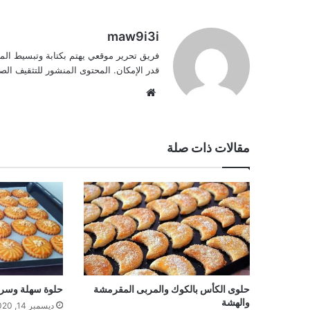
maw9i3i
فريق تحرير موقعي يهتم بكتابة وتبسيط الم
قدر الإمكان. المحتوى المنشور للتثقيف ا
موقع
الويب
مقالات ذات صلة
حلوى الكأس بالكوك والمربى المقرمشة
حلوة سهلة وسري
والهشة
ديسمبر 14, 2020