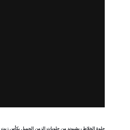
حلوة الخلاط ريشبوند من حلويات الزمن الجميل بكأس زيت ف