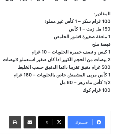
المقادير:
100 غرام سكر – 1 كأس غير مملوء
150 مل زيت – 1 كأس
1 ملعقة صغيرة قشور الحامض
قبصة ملح
1 كيس و نصف خميرة الحلويات – 10 غرام
2 بيضات من الحجم الكبير ادا كان صغير استعملو 3بيضات
500 غرام دقيق تقريبا دائما الدقيق حسب الخليط
1 كأس مربى المشمش خاص بالحلويات – 160 غرام
1/2 كأس ماء زهر – 60 مل
100 غرام كوك
مشاركة عبر البريد
طباعة
فيسبوك
‫X