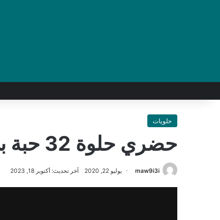
حلويات
حضري حلوة 32 حبة بي بيضة واحدة
maw9i3i
يوليو 22, 2020
آخر تحديث: أكتوبر 18, 2023