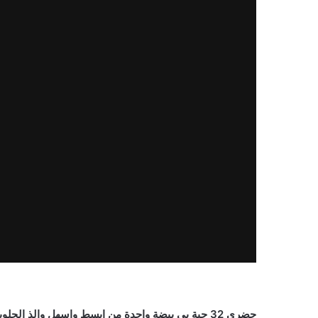
حضري 32 حبة بي بيضة واحدة من ابسط واسهل والذ الحلويات تذوب ذوبان