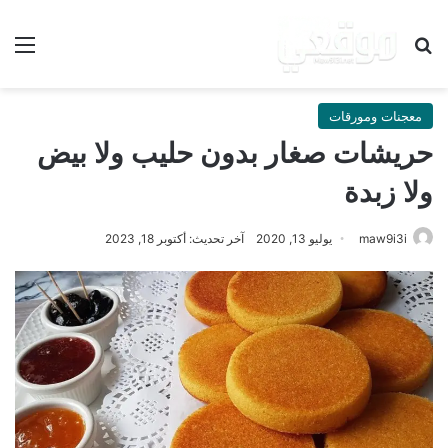
بحث عن
الق
معجنات ومورقات
حريشات صغار بدون حليب ولا بيض
ولا زبدة
maw9i3i
يوليو 13, 2020
آخر تحديث: أكتوبر 18, 2023