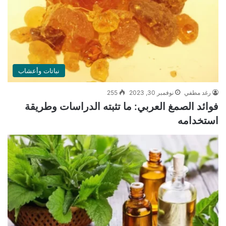
نباتات وأعشاب
رغد مطفي
نوفمبر 30, 2023
255
فوائد الصمغ العربي: ما تثبته الدراسات وطريقة
استخدامه