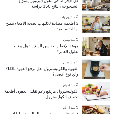
هل الإفراط في تناول البروتين يسرّع
الشيخوخة؟ نتائج 350 دراسة
منذ يوم واحد
3 أطعمة مضادة للالتهاب لصحة الأمعاء تنصح
بها اختصاصية
منذ يومين
موعد الإفطار بعد سن الستين: هل يرتبط
بطول العمر؟
منذ يومين
القهوة والكوليسترول: هل ترفع القهوة LDL؟
وأي نوع أفضل؟
منذ 4 أيام
الكوليسترول مرتفع رغم تقليل الدهون أطعمة
تخفض الكوليسترول
منذ 4 أيام
فوائد تناول السردين طوال العام: لماذا لا