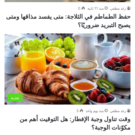
رغد مطفي
منذ 11 ثانية
0
حفظ الطماطم في الثلاجة: متى يفسد مذاقها ومتى
يصبح التبريد ضروريًا؟
تغذية
رغد مطفي
منذ يوم واحد
3
وقت تناول وجبة الإفطار: هل التوقيت أهم من
مكوّنات الوجبة؟