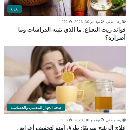
تغذية
رغد مطفي
نوفمبر 30, 2023
272
فوائد زيت النعناع: ما الذي تثبته الدراسات وما
أضراره؟
صحة الجهاز التنفسي والحساسية
رغد مطفي
نوفمبر 30, 2023
236
علاج الرشح سريعًا: طرق آمنة لتخفيف أعراض