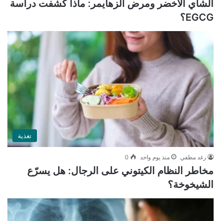
الشاي الأخضر ومرض ألزهايمر: ماذا كشفت دراسة
EGCG؟
تغذية
رغد مطفي
منذ يوم واحد
0
مخاطر النظام الكيتوني على الرجال: هل يسرّع
الشيخوخة؟