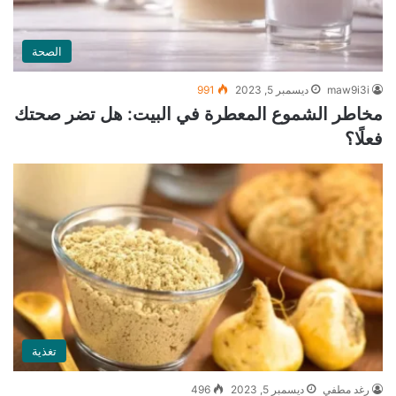
الصحة
maw9i3i
ديسمبر 5, 2023
991
مخاطر الشموع المعطرة في البيت: هل تضر صحتك
فعلًا؟
تغذية
رغد مطفي
ديسمبر 5, 2023
496