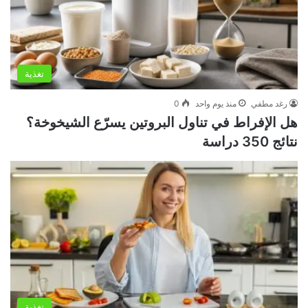
تغذية
رغد مطفي
منذ يوم واحد
0
هل الإفراط في تناول البروتين يسرّع الشيخوخة؟
نتائج 350 دراسة
تغذية