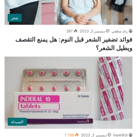
شعر
رغد مطفي
ديسمبر 2, 2023
287
فوائد تضفير الشعر قبل النوم: هل يمنع التقصف
ويطيل الشعر؟
الصيدلة
maw9i3i
ديسمبر 3, 2023
1٬769