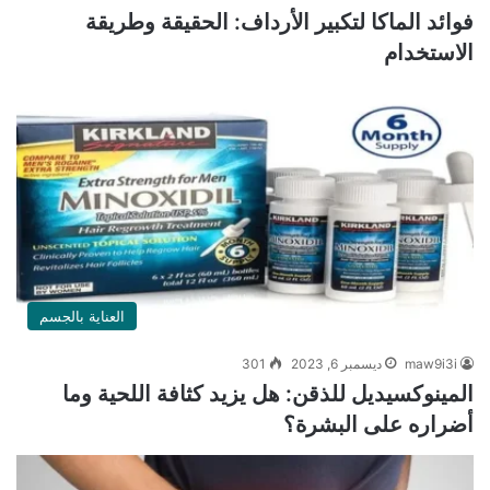
فوائد الماكا لتكبير الأرداف: الحقيقة وطريقة
الاستخدام
العناية بالجسم
maw9i3i
ديسمبر 6, 2023
301
المينوكسيديل للذقن: هل يزيد كثافة اللحية وما
أضراره على البشرة؟