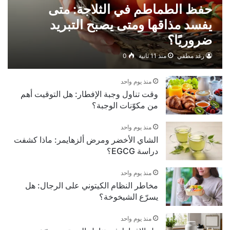
حفظ الطماطم في الثلاجة: متى
يفسد مذاقها ومتى يصبح التبريد
ضروريًا؟
رغد مطفي
منذ 11 ثانية
0
منذ يوم واحد
وقت تناول وجبة الإفطار: هل التوقيت أهم
من مكوّنات الوجبة؟
منذ يوم واحد
الشاي الأخضر ومرض ألزهايمر: ماذا كشفت
دراسة EGCG؟
منذ يوم واحد
مخاطر النظام الكيتوني على الرجال: هل
يسرّع الشيخوخة؟
منذ يوم واحد