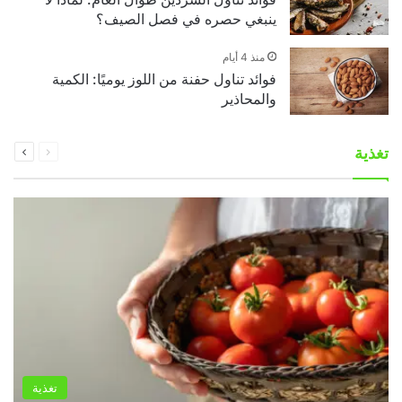
ينبغي حصره في فصل الصيف؟
منذ 4 أيام
فوائد تناول حفنة من اللوز يوميًا: الكمية
والمحاذير
السابقة
التالية
تغذية
الصفحة
الصفحة
تغذية