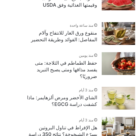
وقيمتها الغذائية وفق USDA
منذ ساعة واحدة
منقوع ورق الغار للانتفاخ وآلام
المفاصل: الفوائد وطريقة التحضير
منذ يومين
حفظ الطماطم في الثلاجة: متى
يفسد مذاقها ومتى يصبح التبريد
ضروريًا؟
منذ 3 أيام
الشاي الأخضر ومرض ألزهايمر: ماذا
كشفت دراسة EGCG؟
منذ 3 أيام
هل الإفراط في تناول البروتين
يسرّع الشيخوخة؟ نتائج 350 دراسة