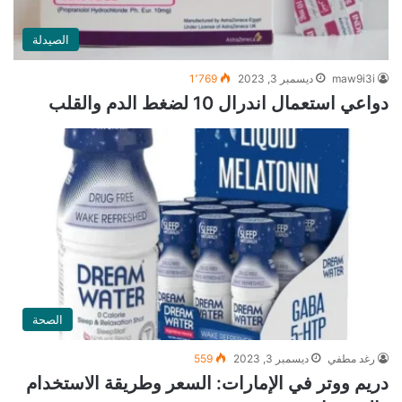
الصيدلة
maw9i3i
ديسمبر 3, 2023
1٬769
دواعي استعمال اندرال 10 لضغط الدم والقلب
الصحة
رغد مطفي
ديسمبر 3, 2023
559
دريم ووتر في الإمارات: السعر وطريقة الاستخدام