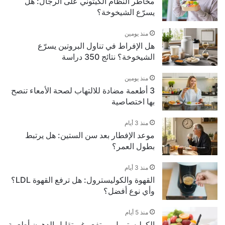
مخاطر النظام الكيتوني على الرجال: هل
يسرّع الشيخوخة؟
منذ يومين
هل الإفراط في تناول البروتين يسرّع
الشيخوخة؟ نتائج 350 دراسة
منذ يومين
3 أطعمة مضادة للالتهاب لصحة الأمعاء تنصح
بها اختصاصية
منذ 3 أيام
موعد الإفطار بعد سن الستين: هل يرتبط
بطول العمر؟
منذ 3 أيام
القهوة والكوليسترول: هل ترفع القهوة LDL؟
وأي نوع أفضل؟
منذ 5 أيام
الكوليسترول مرتفع رغم تقليل الدهون أطعمة