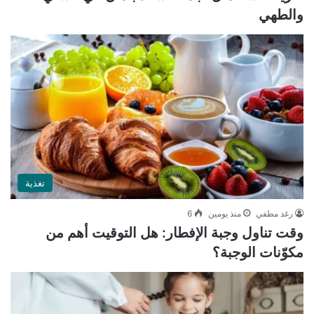
والطهي
تغذية
رغد مطفي
منذ يومين
6
وقت تناول وجبة الإفطار: هل التوقيت أهم من
مكوّنات الوجبة؟