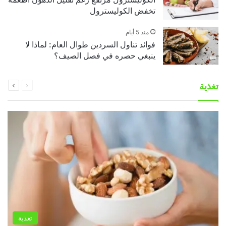
تخفض الكوليسترول
منذ 5 أيام
فوائد تناول السردين طوال العام: لماذا لا
ينبغي حصره في فصل الصيف؟
السابقة
التالية
تغذية
الصفحة
الصفحة
تغذية