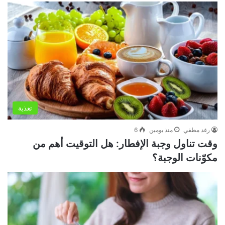
تغذية
رغد مطفي
منذ يومين
6
وقت تناول وجبة الإفطار: هل التوقيت أهم من
مكوّنات الوجبة؟