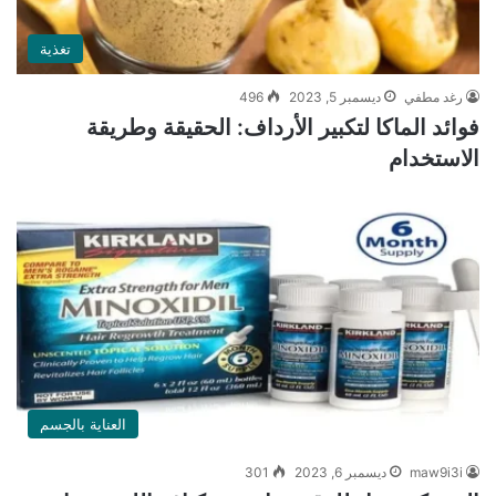
تغذية
رغد مطفي
ديسمبر 5, 2023
496
فوائد الماكا لتكبير الأرداف: الحقيقة وطريقة
الاستخدام
العناية بالجسم
maw9i3i
ديسمبر 6, 2023
301