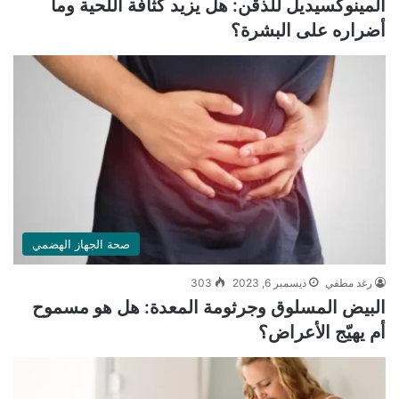
المينوكسيديل للذقن: هل يزيد كثافة اللحية وما
أضراره على البشرة؟
صحة الجهاز الهضمي
رغد مطفي
ديسمبر 6, 2023
303
البيض المسلوق وجرثومة المعدة: هل هو مسموح
أم يهيّج الأعراض؟