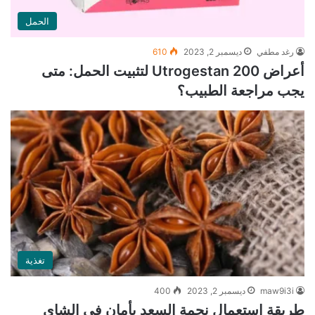
الحمل
رغد مطفي
ديسمبر 2, 2023
610
أعراض Utrogestan 200 لتثبيت الحمل: متى
يجب مراجعة الطبيب؟
تغذية
maw9i3i
ديسمبر 2, 2023
400
طريقة استعمال نجمة السعد بأمان في الشاي