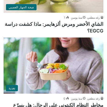
صحة الجهاز العصبي
رغد مطفي
منذ يومين
1
الشاي الأخضر ومرض ألزهايمر: ماذا كشفت دراسة
EGCG؟
تغذية
رغد مطفي
منذ يومين
0
مخاطر النظام الكيتوني على الرجال: هل يسرّع