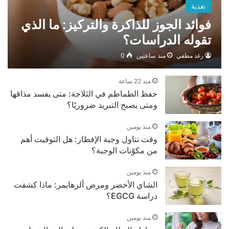
تغذية
فوائد الجوز للذاكرة والتركيز: ما الذي
تقوله الدراسات؟
رغد مطفي
منذ ساعتين
0
منذ 22 ساعة
حفظ الطماطم في الثلاجة: متى يفسد مذاقها
ومتى يصبح التبريد ضروريًا؟
منذ يومين
وقت تناول وجبة الإفطار: هل التوقيت أهم
من مكوّنات الوجبة؟
منذ يومين
الشاي الأخضر ومرض ألزهايمر: ماذا كشفت
دراسة EGCG؟
منذ يومين