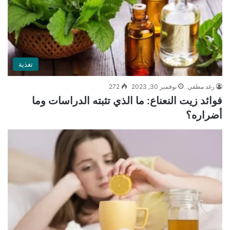
تغذية
رغد مطفي
نوفمبر 30, 2023
272
فوائد زيت النعناع: ما الذي تثبته الدراسات وما
أضراره؟