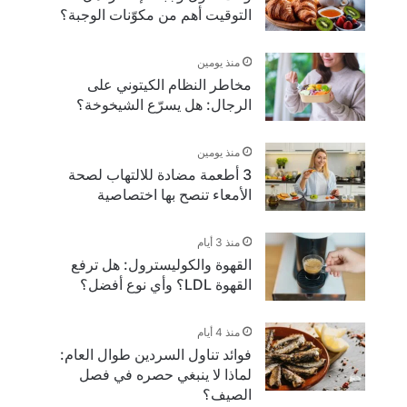
التوقيت أهم من مكوّنات الوجبة؟
منذ يومين
مخاطر النظام الكيتوني على
الرجال: هل يسرّع الشيخوخة؟
منذ يومين
3 أطعمة مضادة للالتهاب لصحة
الأمعاء تنصح بها اختصاصية
منذ 3 أيام
القهوة والكوليسترول: هل ترفع
القهوة LDL؟ وأي نوع أفضل؟
منذ 4 أيام
فوائد تناول السردين طوال العام:
لماذا لا ينبغي حصره في فصل
الصيف؟