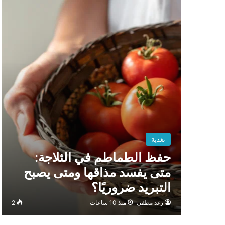
تغذية
حفظ الطماطم في الثلاجة:
متى يفسد مذاقها ومتى يصبح
التبريد ضروريًا؟
رغد مطفي
منذ 10 ساعات
2