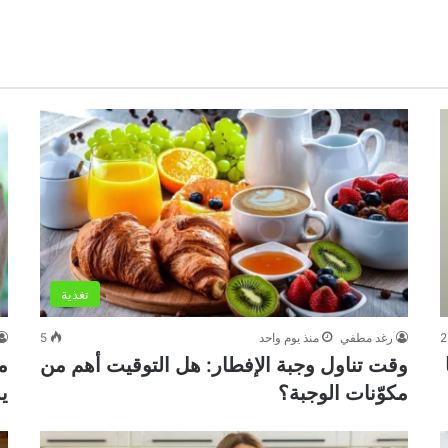
تغذية
2
رغد مطفي
منذ يوم واحد
5
وقت تناول وجبة الإفطار: هل التوقيت أهم من
م
مكوّنات الوجبة؟
ي