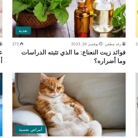
تغذية
2
رغد مطفي
نوفمبر 30, 2023
272
فوائد زيت النعناع: ما الذي تثبته الدراسات
ع
وما أضراره؟
أ
أمراض نفسية