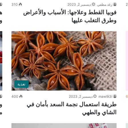
2
رغد مطفي
ديسمبر 2, 2023
310
فوبيا القطط وعلاجها: الأسباب والأعراض
ه
وطرق التغلب عليها
و
تغذية
6
maw9i3i
ديسمبر 2, 2023
400
طريقة استعمال نجمة السعد بأمان في
و
الشاي والطهي
م