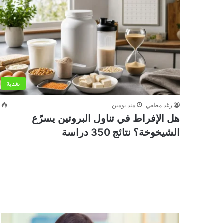
تغذية
رغد مطفي
منذ يومين
0
هل الإفراط في تناول البروتين يسرّع
الشيخوخة؟ نتائج 350 دراسة