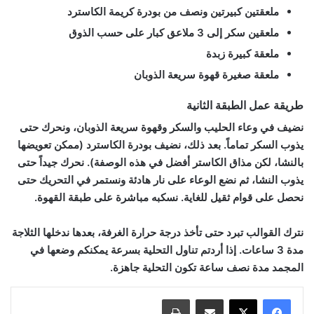
ملعقتين كبيرتين ونصف من بودرة كريمة الكاسترد
ملعقين سكر إلى 3 ملاعق كبار على حسب الذوق
ملعقة كبيرة زبدة
ملعقة صغيرة قهوة سريعة الذوبان
طريقة عمل الطبقة الثانية
نضيف في وعاء الحليب والسكر وقهوة سريعة الذوبان، ونحرك حتى
يذوب السكر تماماً. بعد ذلك، نضيف بودرة الكاسترد (ممكن تعويضها
بالنشا، لكن مذاق الكاستر أفضل في هذه الوصفة). نحرك جيداً حتى
يذوب النشا، ثم نضع الوعاء على نار هادئة ونستمر في التحريك حتى
نحصل على قوام ثقيل للغاية. نسكبه مباشرة على طبقة القهوة.
نترك القوالب تبرد حتى تأخذ درجة حرارة الغرفة، بعدها ندخلها الثلاجة
مدة 3 ساعات. إذا أردتم تناول التحلية بسرعة يمكنكم وضعها في
المجمد مدة نصف ساعة تكون التحلية جاهزة.
مشاركة عبر البريد
طباعة