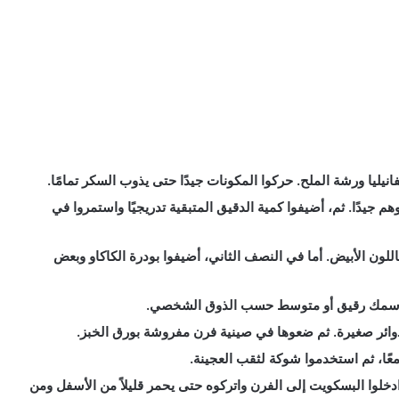
نيليا ورشة الملح. حركوا المكونات جيدًا حتى يذوب السكر تمامًا.
م جيدًا. ثم، أضيفوا كمية الدقيق المتبقية تدريجيًا واستمروا في
للون الأبيض. أما في النصف الثاني، أضيفوا بودرة الكاكاو وبعض
لى سمك رقيق أو متوسط حسب الذوق الشخصي.
دوائر صغيرة. ثم ضعوها في صينية فرن مفروشة بورق الخبز.
ًا، ثم استخدموا شوكة لثقب العجينة.
ًا على درجة حرارة 180 مئوية، ثم ادخلوا البسكويت إلى الفرن واتركوه حتى يحمر قليلاً من الأسفل ومن