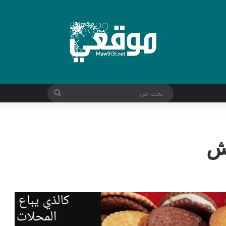
بحث
عن
ش