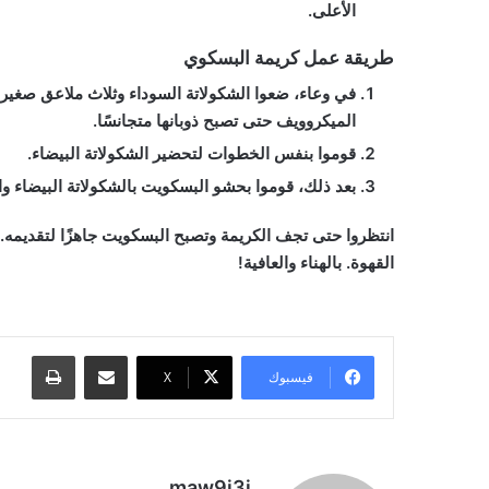
الأعلى.
طريقة عمل كريمة البسكوي
في وعاء، ضعوا الشكولاتة السوداء وثلاث ملاعق صغيرة
الميكروويف حتى تصبح ذوبانها متجانسًا.
قوموا بنفس الخطوات لتحضير الشكولاتة البيضاء.
بعد ذلك، قوموا بحشو البسكويت بالشكولاتة البيضاء و
انتظروا حتى تجف الكريمة وتصبح البسكويت جاهزًا لتقديمه. 
القهوة. بالهناء والعافية!
مشاركة عبر البريد
طباعة
فيسبوك
‫X
maw9i3i