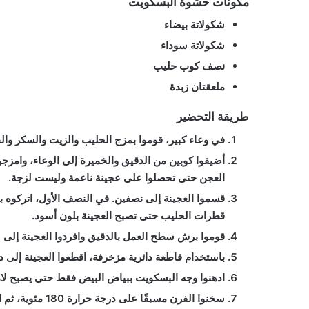
مكونات حشوة البسكويت
شكولاتة بيضاء
شكولاتة سوداء
نصف كوب حليب
ملعقتان زبدة
طريقة التحضير
في وعاء كبير، قوموا بمزج الحليب والزيت والسكر والفا
أضيفوا كوبين من الدقيق والخميرة إلى الوعاء، وامزجوه
العجن حتى تحصلوا على عجينة ناعمة وليست لزجة.
قسموا العجينة إلى نصفين. في النصف الأول، اتركوه با
قطرات الحليب حتى تصبح العجينة بلون أسود.
قوموا برش سطح العمل بالدقيق وافردوا العجينة إ
باستخدام قاطعة دائرية مزخرفة، اقطعوا العجينة إلى 
ادهنوا وجه البسكويت ببياض البيض فقط حتى يصبح لامع
سخنوا الفرن مسبق