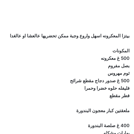
بيتزا المعكرونه اسهل واروع وجبة ممكن تحضريها عالعشا او عالغدا
المكونات
500 غ معكرونه
بصل مفروم
ثوم مهروس
500 غ صدور دجاج مقطع شرائح
فليفله حلوه خضرا وحمرا
فطر مقطع
ملعقتين كبار معجون البندورة
400 غ صلصة البندورة
بهارات مشكله