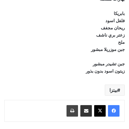
بابريكا
فلفل اسود
ريحان مجفف
زعتر بري ناشف
ملح
جبن موزريلا مبشور
جبن تشيدر مبشور
زيتون اسود بدون بذور
بيتزا
مشاركة عبر البريد
طباعة