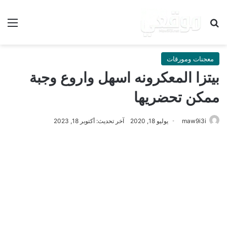
بحث عن
الق
معجنات ومورقات
بيتزا المعكرونه اسهل واروع وجبة
ممكن تحضريها
maw9i3i
يوليو 18, 2020
آخر تحديث: أكتوبر 18, 2023