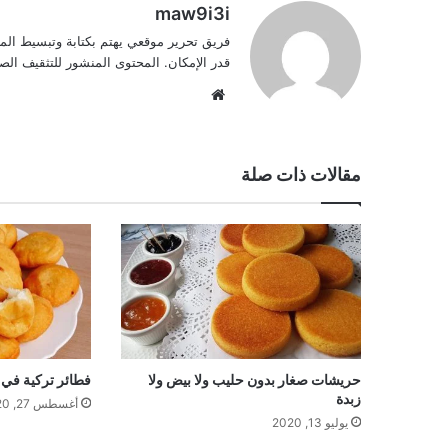
maw9i3i
فريق تحرير موقعي يهتم بكتابة وتبسيط الم
قدر الإمكان. المحتوى المنشور للتثقيف ا
موقع
الويب
مقالات ذات صلة
حريشات صغار بدون حليب ولا بيض ولا
فطائر تركية في ا
زبدة
أغسطس 27, 2020
يوليو 13, 2020