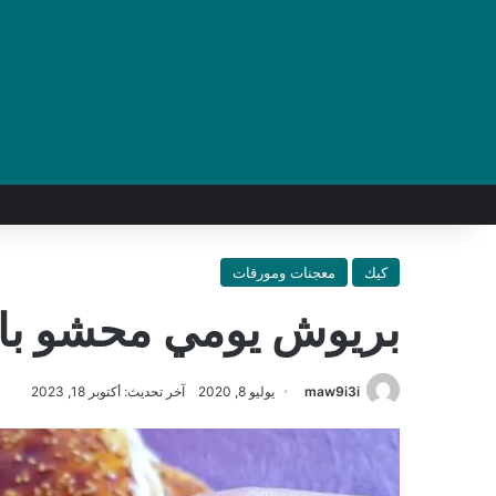
كيك
معجنات ومورقات
بريوش يومي محشو با
maw9i3i
يوليو 8, 2020
آخر تحديث: أكتوبر 18, 2023