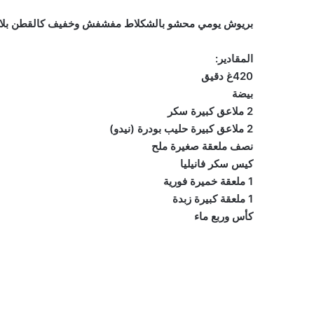
بريوش يومي محشو بالشكلاط مفشفش وخفيف كالقطن بلا تم
المقادير:
420غ دقيق
بيضة
2 ملاعق كبيرة سكر
2 ملاعق كبيرة حليب بودرة (نيدو)
نصف ملعقة صغيرة ملح
كيس سكر فانيليا
1 ملعقة خميرة فورية
1 ملعقة كبيرة زبدة
كأس وربع ماء