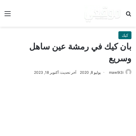
بحث عن
الق
كيك
بان كيك في رمشة عين ساهل
وسريع
maw9i3i
يوليو 8, 2020
آخر تحديث: أكتوبر 18, 2023