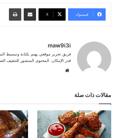
مشاركة عبر البريد
طباعة
فيسبوك
‫X
maw9i3i
فريق تحرير موقعي يهتم بكتابة وتبسيط الم
قدر الإمكان. المحتوى المنشور للتثقيف ا
موقع
الويب
مقالات ذات صلة