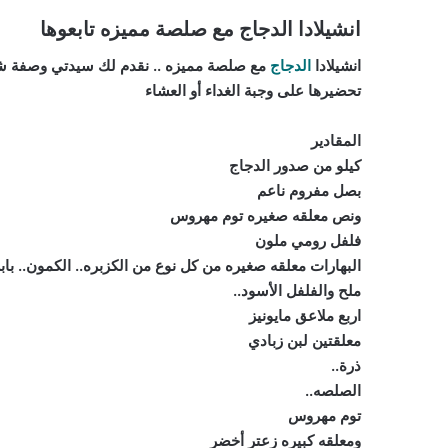
انشيلادا الدجاج مع صلصة مميزه تابعوها
انشيلادا
الدجاج
مع صلصة مميزه .. نقدم لك سيدتي وصفة شهي
تحضيرها على وجبة الغداء أو العشاء
المقادير
كيلو من صدور الدجاج
بصل مفروم ناعم
ونص معلقه صغيره توم مهروس
فلفل رومي ملون
البهارات معلقه صغيره من كل نوع من الكزبره.. الكمون.. بابر
ملح والفلفل الأسود..
اربع ملاعق مايونيز
معلقتين لبن زبادي
ذرة..
الصلصه..
توم مهروس
ومعلقه كبيره زعتر أخضر