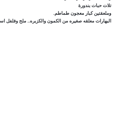
تلات حبات بندورة
وملعقتين كبار معجون طماطم.
البهارات معلقه صغيره من الكمون والكزبره.. ملح وفلفل اسو