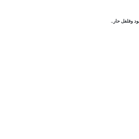
د وفلفل حار..