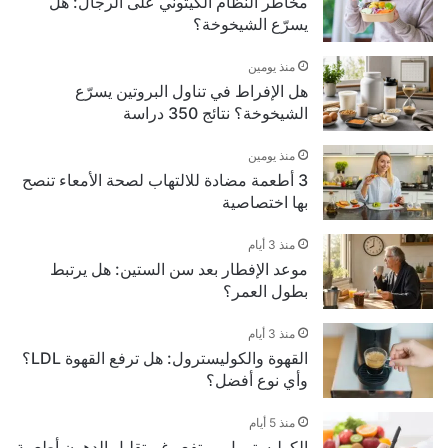
مخاطر النظام الكيتوني على الرجال: هل
يسرّع الشيخوخة؟
منذ يومين
هل الإفراط في تناول البروتين يسرّع
الشيخوخة؟ نتائج 350 دراسة
منذ يومين
3 أطعمة مضادة للالتهاب لصحة الأمعاء تنصح
بها اختصاصية
منذ 3 أيام
موعد الإفطار بعد سن الستين: هل يرتبط
بطول العمر؟
منذ 3 أيام
القهوة والكوليسترول: هل ترفع القهوة LDL؟
وأي نوع أفضل؟
منذ 5 أيام
الكوليسترول مرتفع رغم تقليل الدهون أطعمة