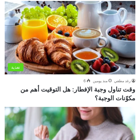
تغذية
رغد مطفي
منذ يومين
6
وقت تناول وجبة الإفطار: هل التوقيت أهم من
مكوّنات الوجبة؟