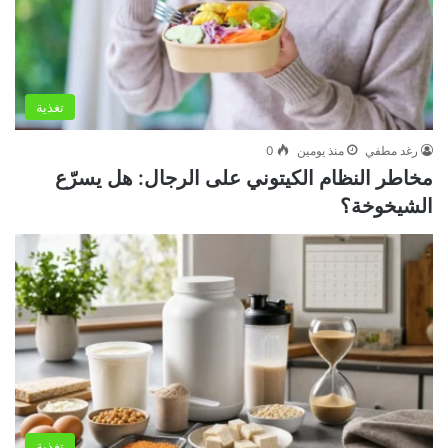
تغذية
رغد مطفي
منذ يومين
0
مخاطر النظام الكيتوني على الرجال: هل يسرّع
الشيخوخة؟
تغذية