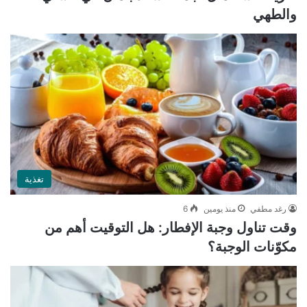
والطهي
تغذية
رغد مطفي
منذ يومين
6
وقت تناول وجبة الإفطار: هل التوقيت أهم من
مكوّنات الوجبة؟