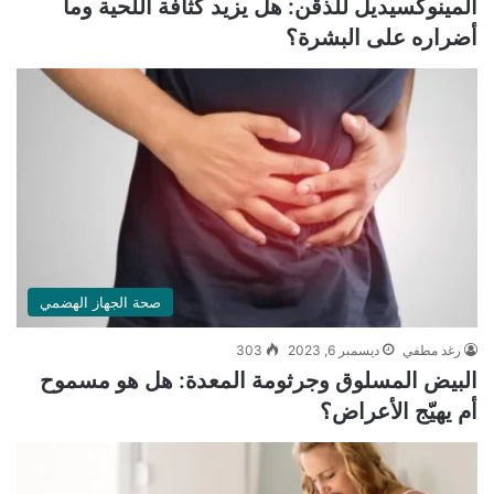
المينوكسيديل للذقن: هل يزيد كثافة اللحية وما
أضراره على البشرة؟
صحة الجهاز الهضمي
رغد مطفي
ديسمبر 6, 2023
303
البيض المسلوق وجرثومة المعدة: هل هو مسموح
أم يهيّج الأعراض؟