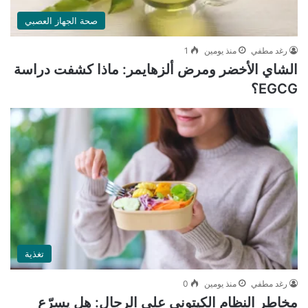
صحة الجهاز العصبي
رغد مطفي
منذ يومين
1
الشاي الأخضر ومرض ألزهايمر: ماذا كشفت دراسة
EGCG؟
تغذية
رغد مطفي
منذ يومين
0
مخاطر النظام الكيتوني على الرجال: هل يسرّع