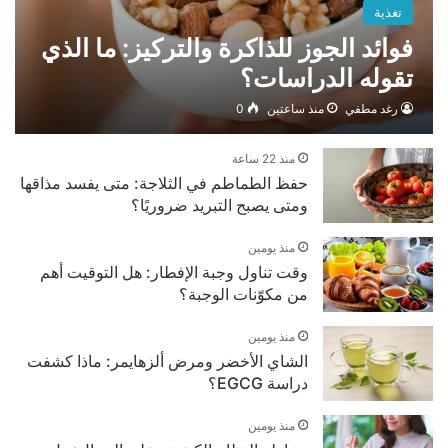
تغذية
فوائد الجوز للذاكرة والتركيز: ما الذي
تقوله الدراسات؟
رغد مطفي
منذ ساعتين
0
منذ 22 ساعة
حفظ الطماطم في الثلاجة: متى يفسد مذاقها
ومتى يصبح التبريد ضروريًا؟
منذ يومين
وقت تناول وجبة الإفطار: هل التوقيت أهم
من مكوّنات الوجبة؟
منذ يومين
الشاي الأخضر ومرض ألزهايمر: ماذا كشفت
دراسة EGCG؟
منذ يومين