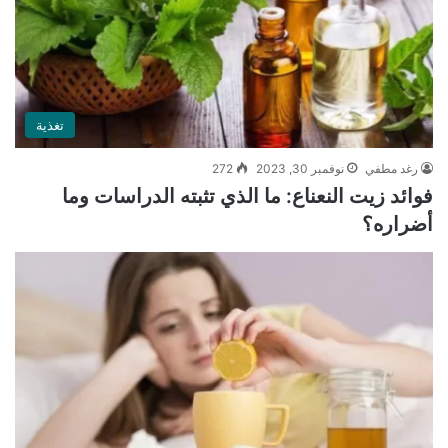
تغذية
رغد مطفي
نوفمبر 30, 2023
272
فوائد زيت النعناع: ما الذي تثبته الدراسات وما
أضراره؟