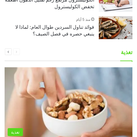
تخفض الكوليسترول
منذ 5 أيام
فوائد تناول السردين طوال العام: لماذا لا
ينبغي حصره في فصل الصيف؟
السابقة
التالية
تغذية
الصفحة
الصفحة
تغذية