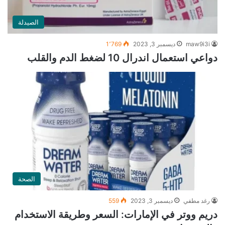
الصيدلة
maw9i3i
ديسمبر 3, 2023
1٬769
دواعي استعمال اندرال 10 لضغط الدم والقلب
الصحة
رغد مطفي
ديسمبر 3, 2023
559
دريم ووتر في الإمارات: السعر وطريقة الاستخدام