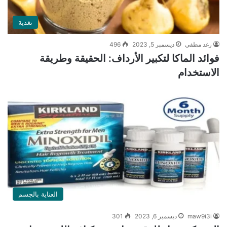
تغذية
رغد مطفي
ديسمبر 5, 2023
496
فوائد الماكا لتكبير الأرداف: الحقيقة وطريقة
الاستخدام
العناية بالجسم
maw9i3i
ديسمبر 6, 2023
301