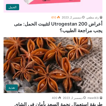
الحمل
رغد مطفي
ديسمبر 2, 2023
610
أعراض Utrogestan 200 لتثبيت الحمل: متى
يجب مراجعة الطبيب؟
تغذية
maw9i3i
ديسمبر 2, 2023
400
طريقة استعمال نجمة السعد بأمان في الشاي