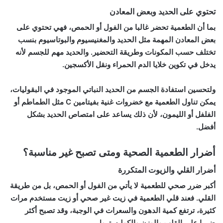
تحتوي على الحديد وبعض المعادن
بما أن الطعمية تحضر غالبا من الفول أو الحمص، فهي تحتوي على
بعض المعادن المهمة مثل الحديد والمغنيسيوم والبوتاسيوم بنسب
تختلف حسب المكونات وطريقة التحضير. والحديد مهم للجسم لأنه
يدخل في تكوين خلايا الدم الحمراء ونقل الأكسجين.
ولتحسين استفادة الجسم من الحديد النباتي الموجود في البقوليات،
يمكن تناول الطعمية مع خضروات غنية بفيتامين C مثل الطماطم أو
الفلفل أو الليمون، لأن ذلك يساعد على امتصاص الحديد بشكل
أفضل.
أضرار الطعمية الصحية ومتى تصبح غير مناسبة؟
أضرار القلي والزيوت المتكررة
أكبر ضرر صحي للطعمية لا يأتي من الفول أو الحمص، بل من طريقة
القلي. فعند قلي الطعمية في زيت غير صحي أو زيت مستخدم مرات
كثيرة، ترتفع كمية الدهون والسعرات في الوجبة، وقد تصبح أكثر
ضررا على القلب والوزن والكوليسترول.