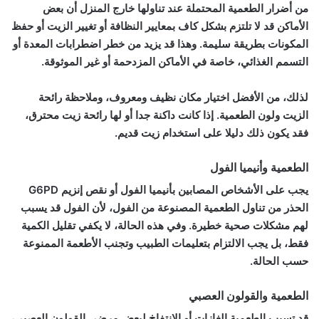
من أضرار الطعمية المحتملة عند تناولها خارج المنزل أن بعض
الأماكن قد لا تلتزم بشكل كاف بمعايير النظافة أو تغيير الزيت أو حفظ
المكونات بطريقة سليمة. وهذا قد يزيد من خطر اضطرابات المعدة أو
التسمم الغذائي، خاصة في الأماكن المزدحمة أو غير الموثوقة.
لذلك، من الأفضل اختيار مكان نظيف ومعروف، وملاحظة رائحة
الزيت ولون الطعمية. إذا كانت داكنة جدا أو لها رائحة زيت محترق،
فقد يكون ذلك دليلا على استخدام زيت قديم.
الطعمية وأنيميا الفول
يجب على الأشخاص المصابين بأنيميا الفول أو نقص إنزيم G6PD
الحذر من تناول الطعمية المصنوعة من الفول، لأن الفول قد يسبب
لهم مشكلات صحية خطيرة. وفي هذه الحالة، لا يكفي تقليل الكمية
فقط، بل يجب الالتزام بتعليمات الطبيب وتجنب الأطعمة الممنوعة
حسب الحالة.
الطعمية والقولون العصبي
قد تسبب الطعمية الغازات أو الانتفاخ لبعض مرضى القولون العصبي،