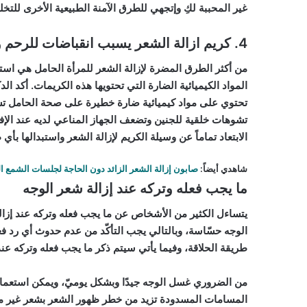
غير المحببة لكِ وإتجهي للطرق الآمنة الطبيعية الأخرى للتخ
4. كريم ازالة الشعر يسبب انقباضات للرحم وتشوهات للجنين
من أكثر الطرق المضرة لإزالة الشعر للمرأة الحامل هي است
المواد الكيميائية الضارة التي تحتويها هذه الكريمات. أكد ا
تحتوي على مواد كيميائية ضارة خطيرة على صحة الحامل 
تشوهات خلقية للجنين وتضعف الجهاز المناعي لديه عند الإ
الابتعاد تماماً عن وسيلة الكريم لإزالة الشعر واستبدالها بأ
شاهدي أيضاً:
صابون إزالة الشعر الزائد دون الحاجة لجلسات الشمع ا
ما يجب فعله وتركه عند إزالة شعر الوجه
يتساءل الكثير من الأشخاص عن ما يجب فعله وتركه عند إزالة
الوجه حسّاسة، وبالتالي يجب التأكّد من عدم حدوث أي رد فعل
طريقة الحلاقة، وفيما يأتي سيتم ذكر ما يجب فعله وتركه عند 
من الضروري غسل الوجه جيدًا وبشكل يوميّ، ويمكن استعمال
المسامات المسدودة تزيد من خطر ظهور الشعر بشعر غير م