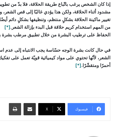
إذا كان الشخص يرغب باتّباع طريقة الحلاقة، فلا بدّ من ت
مشدود أثناء الحلاقة، ولكن هذا يؤدي غالبًا إلى قص الشعر، ومن
تغيير ماكينة الحلاقة بشكلٍ منتظم، وتنظيفها بشكلٍ دائم أيضًا.
من المهم استخدام كريم حلاقة قبل البدء بإزالة الشعر.
[*]
الحفاظ على ترطيب البشرة من خلال تطبيق مرطب بشرة بعد ا
في حال كانت بشرة الوجه حسّاسة يجب الانتباه إلى عدم است
الشعر، لأنّها تحتوي على مواد كيميائية قويّة تعمل على تفك
أحمرًا ومتقشّرًا.
[*]
كريم إزالة الشعر وان, كريم إزالة الشعر للرجال, كريم إزالة الشعر فيم, كري
للحامل, أفضل كريم لازالة الشعر نهائيا, veet
مشاركة عبر البريد
طباعة
فيسبوك
‫X