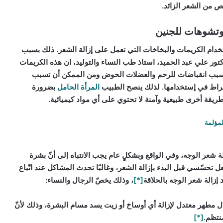
لص من الشعر الزائد.
خدام الكريمات والبخاخات التي تعمل على إزالة الشعر. ذلك بسبب
لدكتور علي عبد الحميد، استاذ طب النساء والتوليد، ان هذه الكريمات
تسبب انقباضات للرحم والعضلات الحوض ومن الممكن أن تسبب
فراط في إستخدامها. لذلك ينصح الطبيب
المرأة الحامل
بضرورة
ي طريقة أخرى طبيعية وآمنة لا تحتوي على أي مواد كيميائية.
لمؤلمة
 شعر الوجه، وفي الواقع وبشكلٍ عام يجب الانتباه إلى أنّ بشرة
 تحسّسي قبل البدء بإزالة الشعر، وغالبًا تحدث المشاكل عند اتّباع
إزالة شعر الوجه بالحلاقة
[*]
، وذلك يخصّ الرجال والنساء:
 مطهر معتدل لإزالة أي أوساخ أو زيت يسد مسام البشرة، وذلك لأنّ
نتظم.
[*]