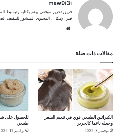
maw9i3i
فريق تحرير موقعي يهتم بكتابة وتبسيط الم
قدر الإمكان. المحتوى المنشور للتثقيف ا
موقع
الويب
مقالات ذات صلة
الكيراتين الطبيعي قوي في تنعيم الشعر
للحصول على شعر
وجعله ناعما كالحرير
طبيعي
نوفمبر 8, 2022
نوفمبر 11, 2022