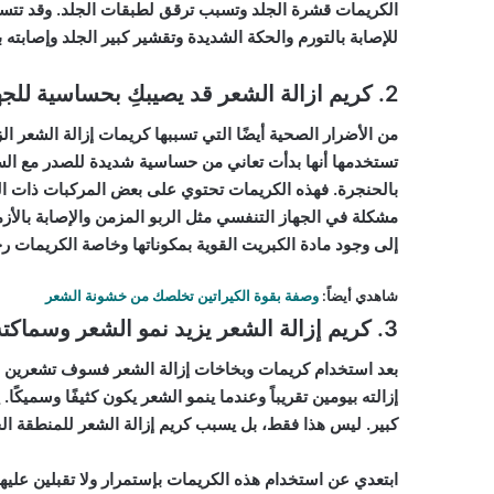
الكريمات قشرة الجلد وتسبب ترقق لطبقات الجلد. وقد تتس
للإصابة بالتورم والحكة الشديدة وتقشير كبير الجلد وإصابته
2. كريم ازالة الشعر قد يصيبكِ بحساسية للجهاز التنفسي
من الأضرار الصحية أيضًا التي تسببها كريمات إزالة الشعر ا
تستخدمها أنها بدأت تعاني من حساسية شديدة للصدر مع ال
بالحنجرة. فهذه الكريمات تحتوي على بعض المركبات ذات الرو
مشكلة في الجهاز التنفسي مثل الربو المزمن والإصابة بالأزم
إلى وجود مادة الكبريت القوية بمكوناتها وخاصة الكريمات ر
شاهدي أيضاً:
وصفة بقوة الكيراتين تخلصك من خشونة الشعر
3. كريم إزالة الشعر يزيد نمو الشعر وسماكته
بعد استخدام كريمات وبخاخات إزالة الشعر فسوف تشعرين بكث
إزالته بيومين تقريباً وعندما ينمو الشعر يكون كثيفًا وسميكً
كبير. ليس هذا فقط، بل يسبب كريم إزالة الشعر للمنطقة ال
ابتعدي عن استخدام هذه الكريمات بإستمرار ولا تقبلين علي