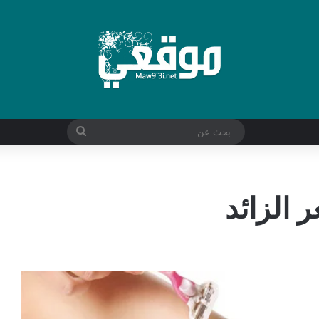
بحث
عن
 الزائد