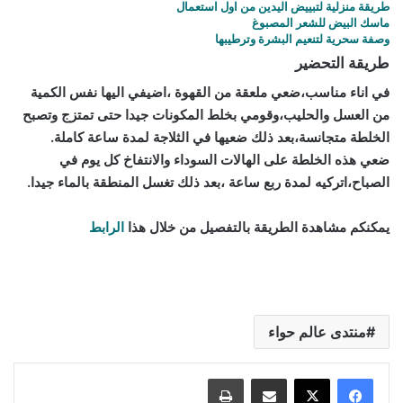
طريقة منزلية لتبييض اليدين من اول استعمال
ماسك البيض للشعر المصبوغ
وصفة سحرية لتنعيم البشرة وترطيبها
طريقة التحضير
في اناء مناسب،ضعي ملعقة من القهوة ،اضيفي اليها نفس الكمية
من العسل والحليب،وقومي بخلط المكونات جيدا حتى تمتزج وتصبح
الخلطة متجانسة،بعد ذلك ضعيها في الثلاجة لمدة ساعة كاملة.
ضعي هذه الخلطة على الهالات السوداء والانتفاخ كل يوم في
الصباح،اتركيه لمدة ربع ساعة ،بعد ذلك تغسل المنطقة بالماء جيدا.
يمكنكم مشاهدة الطريقة بالتفصيل من خلال هذا
الرابط
اسرع علاج للهالات السوداء تحت العين والنتيجة خيال
منتدى عالم حواء
مشاركة عبر البريد
طباعة