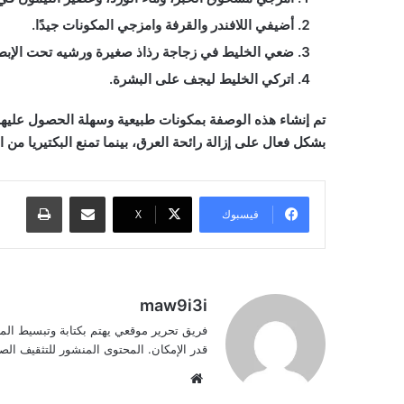
أضيفي اللافندر والقرفة وامزجي المكونات جيدًا.
ضعي الخليط في زجاجة رذاذ صغيرة ورشيه تحت الإبطي
اتركي الخليط ليجف على البشرة.
تم إنشاء هذه الوصفة بمكونات طبيعية وسهلة الحصول عليها في
بشكل فعال على إزالة رائحة العرق، بينما تمنع البكتيريا من 
مشاركة عبر البريد
طباعة
فيسبوك
‫X
maw9i3i
فريق تحرير موقعي يهتم بكتابة وتبسيط الم
قدر الإمكان. المحتوى المنشور للتثقيف ا
موقع
الويب