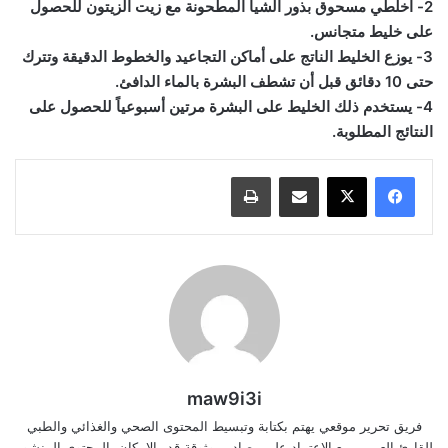
2- اخلطي مسحوق بذور الشيا المطحونة مع زيت الزيتون للحصول
على خليط متجانس.
3- يوزع الخليط الناتج على أماكن التجاعيد والخطوط الدقيقة وتترك
حتى 10 دقائق قبل أن تشطف البشرة بالماء الدافئ.
4- يستخدم ذلك الخليط على البشرة مرتين أسبوعياً للحصول على
النتائج المطلوبة.
مشاركة عبر البريد
طباعة
maw9i3i
فريق تحرير موقعي يهتم بكتابة وتبسيط المحتوى الصحي والغذائي والطبي
للقارئ العربي، مع الاعتماد على مصادر موثوقة قدر الإمكان. المحتوى المنشور