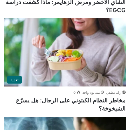
الشاي الأخضر ومرض ألزهايمر: ماذا كشفت دراسة
EGCG؟
تغذية
رغد مطفي
منذ يوم واحد
0
مخاطر النظام الكيتوني على الرجال: هل يسرّع
الشيخوخة؟