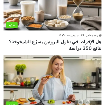
تغذية
رغد مطفي
منذ يوم واحد
0
هل الإفراط في تناول البروتين يسرّع الشيخوخة؟
نتائج 350 دراسة
تغذية