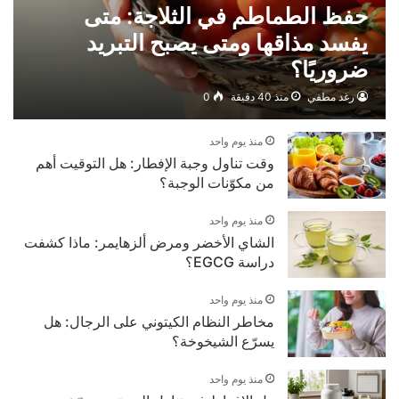
حفظ الطماطم في الثلاجة: متى
يفسد مذاقها ومتى يصبح التبريد
ضروريًا؟
رغد مطفي
منذ 40 دقيقة
0
منذ يوم واحد
وقت تناول وجبة الإفطار: هل التوقيت أهم
من مكوّنات الوجبة؟
منذ يوم واحد
الشاي الأخضر ومرض ألزهايمر: ماذا كشفت
دراسة EGCG؟
منذ يوم واحد
مخاطر النظام الكيتوني على الرجال: هل
يسرّع الشيخوخة؟
منذ يوم واحد