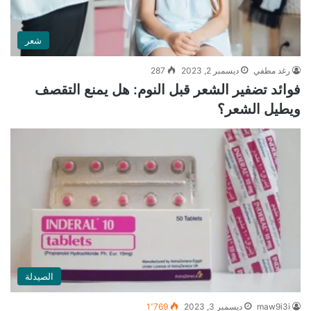
شعر
رغد مطفي
ديسمبر 2, 2023
287
فوائد تضفير الشعر قبل النوم: هل يمنع التقصف
ويطيل الشعر؟
الصيدلة
maw9i3i
ديسمبر 3, 2023
1٬769