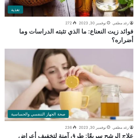
تغذية
رغد مطفي
نوفمبر 30, 2023
272
فوائد زيت النعناع: ما الذي تثبته الدراسات وما
أضراره؟
صحة الجهاز التنفسي والحساسية
رغد مطفي
نوفمبر 30, 2023
236
علاج الرشح سريعًا: طرق آمنة لتخفيف أعراض