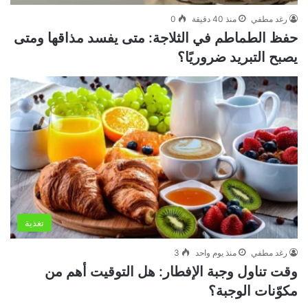
رغد مطفي
منذ 40 دقيقة
0
حفظ الطماطم في الثلاجة: متى يفسد مذاقها ومتى
يصبح التبريد ضروريًا؟
تغذية
رغد مطفي
منذ يوم واحد
3
وقت تناول وجبة الإفطار: هل التوقيت أهم من
مكوّنات الوجبة؟