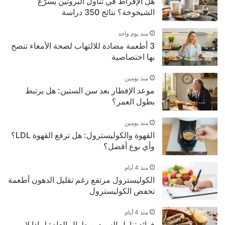
هل الإفراط في تناول البروتين يسرّع
الشيخوخة؟ نتائج 350 دراسة
منذ يوم واحد
3 أطعمة مضادة للالتهاب لصحة الأمعاء تنصح
بها اختصاصية
منذ يومين
موعد الإفطار بعد سن الستين: هل يرتبط
بطول العمر؟
منذ يومين
القهوة والكوليسترول: هل ترفع القهوة LDL؟
وأي نوع أفضل؟
منذ 4 أيام
الكوليسترول مرتفع رغم تقليل الدهون أطعمة
تخفض الكوليسترول
منذ 4 أيام
فوائد تناول السردين طوال العام: لماذا لا