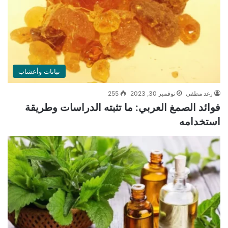
نباتات وأعشاب
رغد مطفي
نوفمبر 30, 2023
255
فوائد الصمغ العربي: ما تثبته الدراسات وطريقة
استخدامه