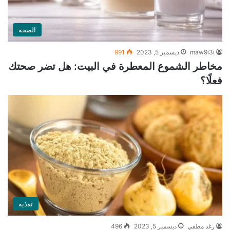
الصحة
maw9i3i
ديسمبر 5, 2023
991
مخاطر الشموع المعطرة في البيت: هل تضر صحتك
فعلًا؟
تغذية
رغد مطفي
ديسمبر 5, 2023
496