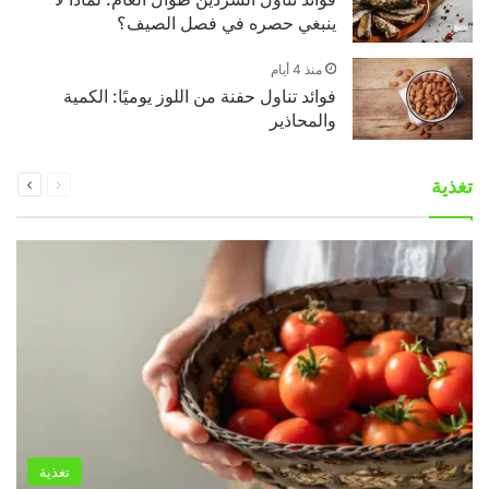
ينبغي حصره في فصل الصيف؟
منذ 4 أيام
فوائد تناول حفنة من اللوز يوميًا: الكمية
والمحاذير
السابقة
التالية
تغذية
الصفحة
الصفحة
تغذية