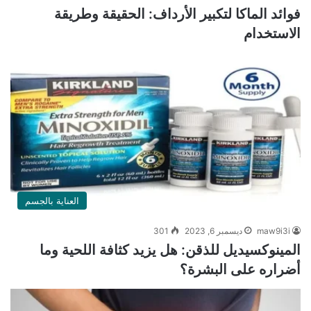
فوائد الماكا لتكبير الأرداف: الحقيقة وطريقة
الاستخدام
العناية بالجسم
maw9i3i
ديسمبر 6, 2023
301
المينوكسيديل للذقن: هل يزيد كثافة اللحية وما
أضراره على البشرة؟