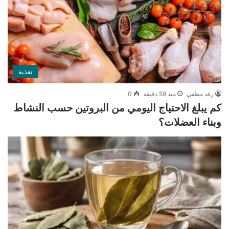
تغذية
رغد مطفي
منذ 59 دقيقة
0
كم يبلغ الاحتياج اليومي من البروتين حسب النشاط
وبناء العضلات؟