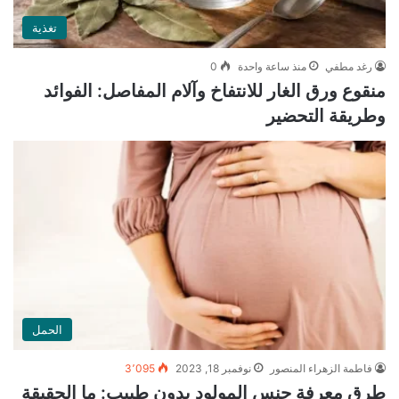
تغذية
رغد مطفي
منذ ساعة واحدة
0
منقوع ورق الغار للانتفاخ وآلام المفاصل: الفوائد
وطريقة التحضير
الحمل
فاطمة الزهراء المنصور
نوفمبر 18, 2023
3٬095
طرق معرفة جنس المولود بدون طبيب: ما الحقيقة