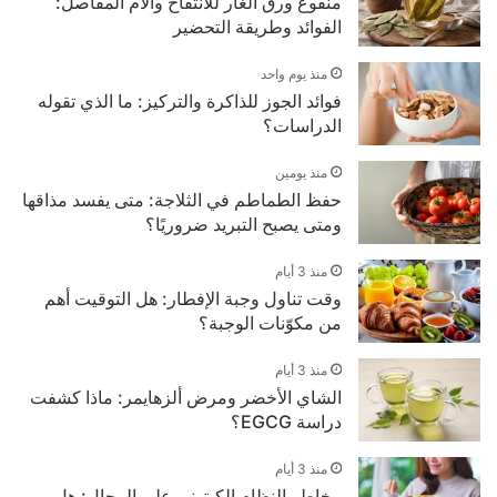
منقوع ورق الغار للانتفاخ وآلام المفاصل:
الفوائد وطريقة التحضير
منذ يوم واحد
فوائد الجوز للذاكرة والتركيز: ما الذي تقوله
الدراسات؟
منذ يومين
حفظ الطماطم في الثلاجة: متى يفسد مذاقها
ومتى يصبح التبريد ضروريًا؟
منذ 3 أيام
وقت تناول وجبة الإفطار: هل التوقيت أهم
من مكوّنات الوجبة؟
منذ 3 أيام
الشاي الأخضر ومرض ألزهايمر: ماذا كشفت
دراسة EGCG؟
منذ 3 أيام
مخاطر النظام الكيتوني على الرجال: هل