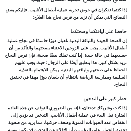
إذا كنتما تفكران في خوض تجربة عملية أطفال الأنابيب، فإليكم بعض
النصائح التي يمكن أن تزيد من فرص نجاح هذا العلاج:
حافظا على لياقتكما وصحتكما
إن الصحة الجيدة واللياقة البدنية تلعبان دورًا حاسمًا في نجاح عملية
أطفال الأنابيب. يجب على الزوجين الاعتناء بصحتهما والتأكد من أن
جسديهما في حالة جيدة. إذا كنت تملك بيضًا صحية، فإن فرص النجاح
تزيد بشكل كبير. هذا ينطبق أيضًا على الرجال؛ حيث يجب عليهم
الحفاظ على صحتهم ولياقتهم البدنية. يمكن للاهتمام بالتغذية
السليمة وممارسة الرياضة بانتظام أن يلعبان دورًا مهمًا في تحقيق
النجاح.
حظر كبير على التدخين
إذا كنت وشريكك تدخنان، فإنه من الضروري التوقف عن هذه العادة
الضارة قبل البدء في عملية أطفال الأنابيب. التدخين قد يؤدي إلى
انخفاض عدد الحيوانات المنوية وضعف حركتها، مما يزيد من صعوبة
تحقيق الحمل. على الرغم من أن الإقلاع عن التدخين قد يكون مهمة