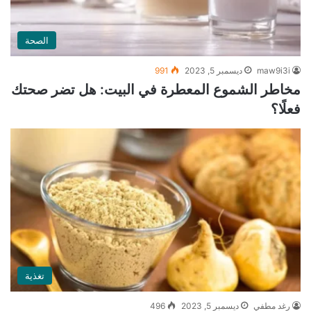
الصحة
maw9i3i
ديسمبر 5, 2023
991
مخاطر الشموع المعطرة في البيت: هل تضر صحتك
فعلًا؟
تغذية
رغد مطفي
ديسمبر 5, 2023
496