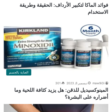
فوائد الماكا لتكبير الأرداف: الحقيقة وطريقة
الاستخدام
العناية بالجسم
maw9i3i
ديسمبر 6, 2023
301
المينوكسيديل للذقن: هل يزيد كثافة اللحية وما
أضراره على البشرة؟