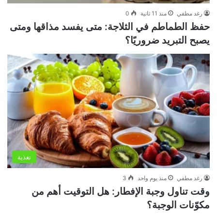
رغد مطفي
منذ 11 ثانية
0
حفظ الطماطم في الثلاجة: متى يفسد مذاقها ومتى
يصبح التبريد ضروريًا؟
تغذية
رغد مطفي
منذ يوم واحد
3
وقت تناول وجبة الإفطار: هل التوقيت أهم من
مكوّنات الوجبة؟