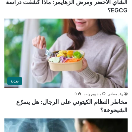
الشاي الأخضر ومرض ألزهايمر: ماذا كشفت دراسة
EGCG؟
تغذية
رغد مطفي
منذ يوم واحد
0
مخاطر النظام الكيتوني على الرجال: هل يسرّع
الشيخوخة؟