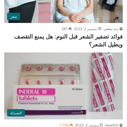
شعر
رغد مطفي
ديسمبر 2, 2023
287
فوائد تضفير الشعر قبل النوم: هل يمنع التقصف
ويطيل الشعر؟
الصيدلة
maw9i3i
ديسمبر 3, 2023
1٬769