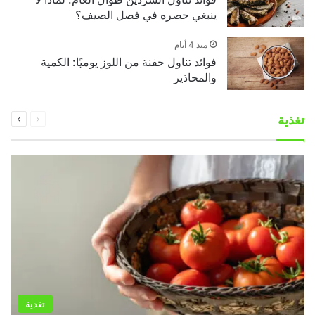
ينبغي حصره في فصل الصيف؟
منذ 4 أيام
فوائد تناول حفنة من اللوز يوميًا: الكمية
والمحاذير
السابقة
التالية
تغذية
الصفحة
الصفحة
تغذية