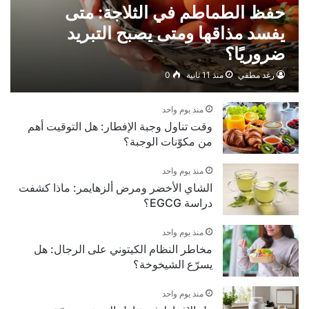
حفظ الطماطم في الثلاجة: متى
يفسد مذاقها ومتى يصبح التبريد
ضروريًا؟
رغد مطفي
منذ 11 ثانية
0
منذ يوم واحد
وقت تناول وجبة الإفطار: هل التوقيت أهم
من مكوّنات الوجبة؟
منذ يوم واحد
الشاي الأخضر ومرض ألزهايمر: ماذا كشفت
دراسة EGCG؟
منذ يوم واحد
مخاطر النظام الكيتوني على الرجال: هل
يسرّع الشيخوخة؟
منذ يوم واحد