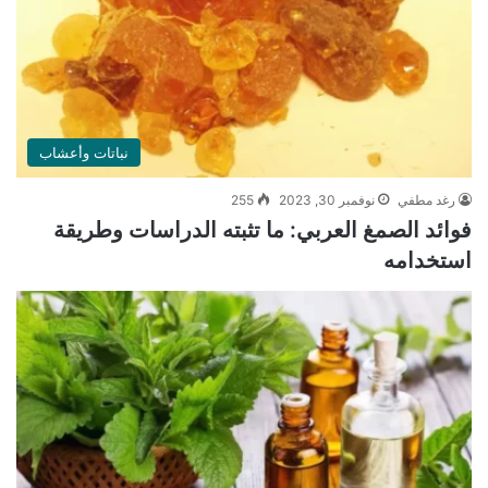
نباتات وأعشاب
رغد مطفي
نوفمبر 30, 2023
255
فوائد الصمغ العربي: ما تثبته الدراسات وطريقة
استخدامه