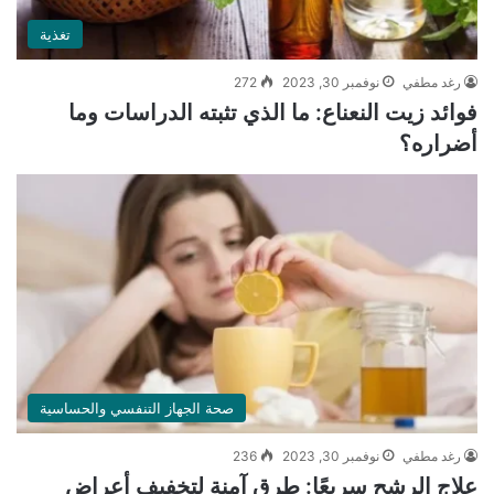
تغذية
رغد مطفي
نوفمبر 30, 2023
272
فوائد زيت النعناع: ما الذي تثبته الدراسات وما
أضراره؟
صحة الجهاز التنفسي والحساسية
رغد مطفي
نوفمبر 30, 2023
236
علاج الرشح سريعًا: طرق آمنة لتخفيف أعراض