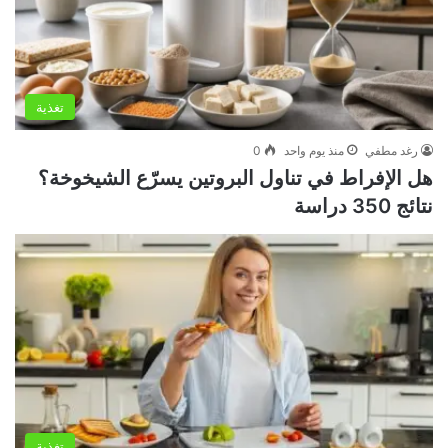
تغذية
رغد مطفي
منذ يوم واحد
0
هل الإفراط في تناول البروتين يسرّع الشيخوخة؟
نتائج 350 دراسة
تغذية