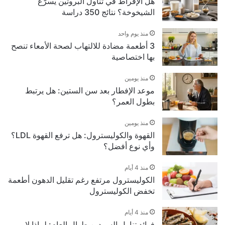
هل الإفراط في تناول البروتين يسرّع
الشيخوخة؟ نتائج 350 دراسة
منذ يوم واحد
3 أطعمة مضادة للالتهاب لصحة الأمعاء تنصح
بها اختصاصية
منذ يومين
موعد الإفطار بعد سن الستين: هل يرتبط
بطول العمر؟
منذ يومين
القهوة والكوليسترول: هل ترفع القهوة LDL؟
وأي نوع أفضل؟
منذ 4 أيام
الكوليسترول مرتفع رغم تقليل الدهون أطعمة
تخفض الكوليسترول
منذ 4 أيام
فوائد تناول السردين طوال العام: لماذا لا