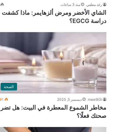
رغد مطفي
منذ 3 ساعات
الشاي الأخضر ومرض ألزهايمر: ماذا كشفت
دراسة EGCG؟
الصحة
maw9i3i
ديسمبر 5, 2023
91
مخاطر الشموع المعطرة في البيت: هل تضر
صحتك فعلًا؟