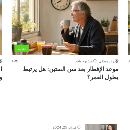
تغذية
رغد مطفي
منذ يوم واحد
1
موعد الإفطار بعد سن الستين: هل يرتبط
بطول العمر؟
و
فبراير 25, 2024