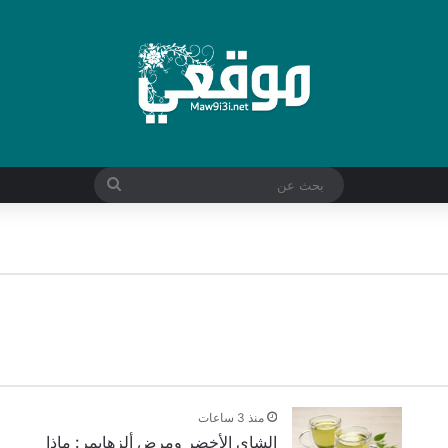
بحث
عن
فاجئ عن مضادات الاكتئاب
منذ 3 ساعات
الشاي الأخضر ومرض ألزهايمر: ماذا