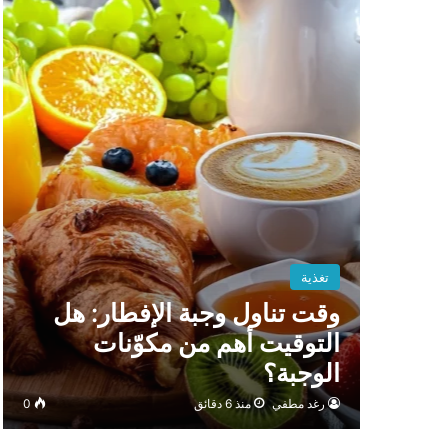
تغذية
وقت تناول وجبة الإفطار: هل
التوقيت أهم من مكوّنات
الوجبة؟
رغد مطفي
منذ 6 دقائق
0