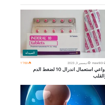
الصيدلة
maw9i3i
ديسمبر 3, 2023
1٬769
دواعي استعمال اندرال 10 لضغط الدم
القلب