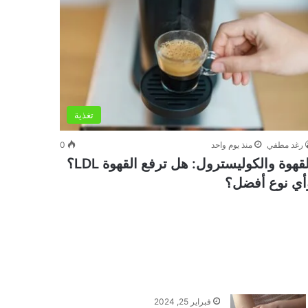
تغذية
رغد مطفي
منذ يوم واحد
0
القهوة والكوليسترول: هل ترفع القهوة LDL؟
أي نوع أفضل؟
فبراير 25, 2024