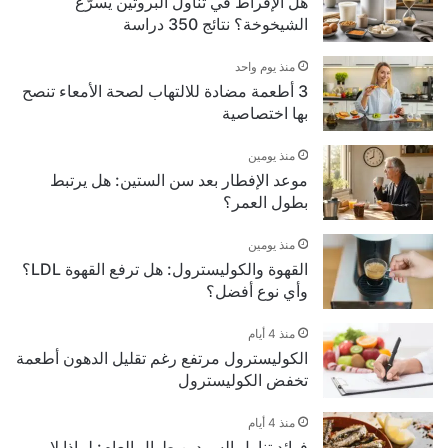
هل الإفراط في تناول البروتين يسرّع
الشيخوخة؟ نتائج 350 دراسة
منذ يوم واحد
3 أطعمة مضادة للالتهاب لصحة الأمعاء تنصح
بها اختصاصية
منذ يومين
موعد الإفطار بعد سن الستين: هل يرتبط
بطول العمر؟
منذ يومين
القهوة والكوليسترول: هل ترفع القهوة LDL؟
وأي نوع أفضل؟
منذ 4 أيام
الكوليسترول مرتفع رغم تقليل الدهون أطعمة
تخفض الكوليسترول
منذ 4 أيام
فوائد تناول السردين طوال العام: لماذا لا