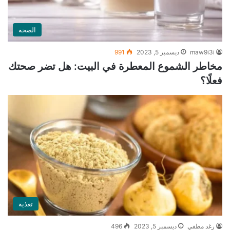
الصحة
maw9i3i
ديسمبر 5, 2023
991
مخاطر الشموع المعطرة في البيت: هل تضر صحتك
فعلًا؟
تغذية
رغد مطفي
ديسمبر 5, 2023
496