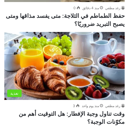
رغد مطفي
منذ 4 دقائق
0
حفظ الطماطم في الثلاجة: متى يفسد مذاقها ومتى
يصبح التبريد ضروريًا؟
تغذية
رغد مطفي
منذ يوم واحد
3
وقت تناول وجبة الإفطار: هل التوقيت أهم من
مكوّنات الوجبة؟