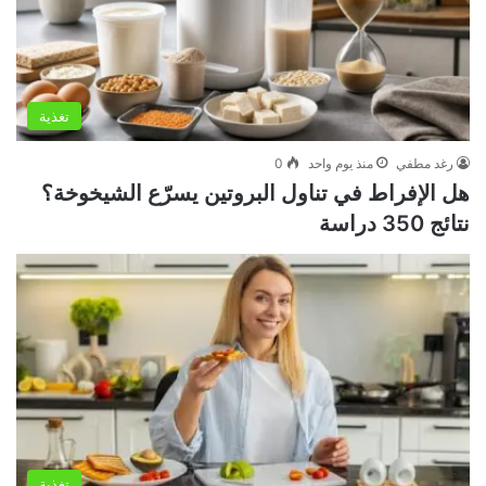
تغذية
رغد مطفي
منذ يوم واحد
0
هل الإفراط في تناول البروتين يسرّع الشيخوخة؟
نتائج 350 دراسة
تغذية