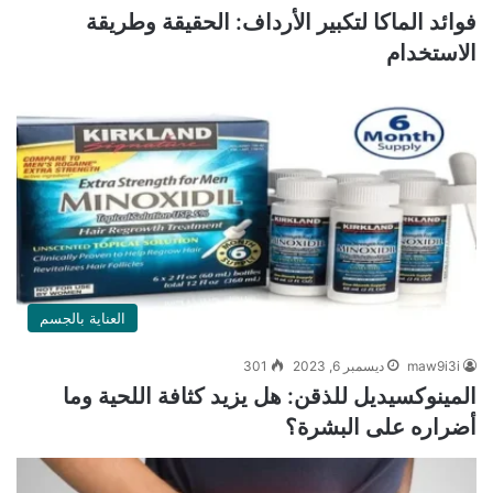
فوائد الماكا لتكبير الأرداف: الحقيقة وطريقة
الاستخدام
العناية بالجسم
maw9i3i
ديسمبر 6, 2023
301
المينوكسيديل للذقن: هل يزيد كثافة اللحية وما
أضراره على البشرة؟