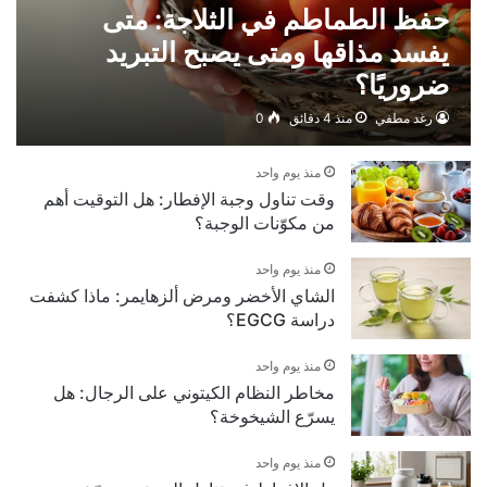
حفظ الطماطم في الثلاجة: متى
يفسد مذاقها ومتى يصبح التبريد
ضروريًا؟
رغد مطفي
منذ 4 دقائق
0
منذ يوم واحد
وقت تناول وجبة الإفطار: هل التوقيت أهم
من مكوّنات الوجبة؟
منذ يوم واحد
الشاي الأخضر ومرض ألزهايمر: ماذا كشفت
دراسة EGCG؟
منذ يوم واحد
مخاطر النظام الكيتوني على الرجال: هل
يسرّع الشيخوخة؟
منذ يوم واحد