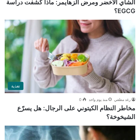
الشاي الأخضر ومرض ألزهايمر: ماذا كشفت دراسة
EGCG؟
تغذية
رغد مطفي
منذ يوم واحد
0
مخاطر النظام الكيتوني على الرجال: هل يسرّع
الشيخوخة؟