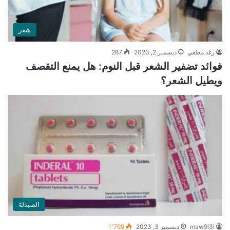
شعر
رغد مطفي
ديسمبر 2, 2023
287
فوائد تضفير الشعر قبل النوم: هل يمنع التقصف
ويطيل الشعر؟
الصيدلة
maw9i3i
ديسمبر 3, 2023
1٬769