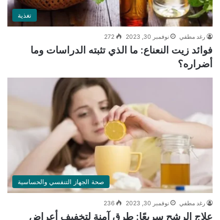
تغذية
رغد مطفي
نوفمبر 30, 2023
272
فوائد زيت النعناع: ما الذي تثبته الدراسات وما
أضراره؟
صحة الجهاز التنفسي والحساسية
رغد مطفي
نوفمبر 30, 2023
236
علاج الرشح سريعًا: طرق آمنة لتخفيف أعراض