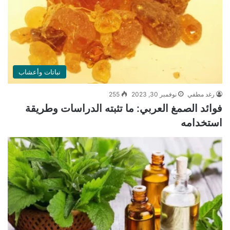
نباتات وأعشاب
رغد مطفي
نوفمبر 30, 2023
255
فوائد الصمغ العربي: ما تثبته الدراسات وطريقة
استخدامه