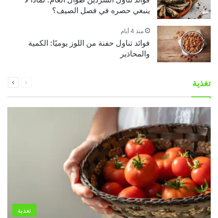
ينبغي حصره في فصل الصيف؟
منذ 4 أيام
فوائد تناول حفنة من اللوز يوميًا: الكمية
والمحاذير
السابقة
التالية
تغذية
الصفحة
الصفحة
تغذية