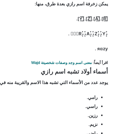
يمكن زخرفة اسم رازي بعدة طرق، منها:
[̲̅R̲̅].[̲̅A̲̅].[̲̅Z̲̅].[̲̅Y̲̅].
۰۪۫R۪۫۰۰۪۫A۪۫۰۰۪۫Z۪۫۰۰۪۫Y۪۫۰ .
яαzy .
اقرأ أيضاً
:
معنى اسم وجد وصفات شخصيتة Wajd
أسماء أولاد تشبه اسم رازي
يوجد عدد من الأسماء التي تشبه هذا الاسم والقريبة منه في
رامي.
راسي.
رزين.
نزيم.
راضي.