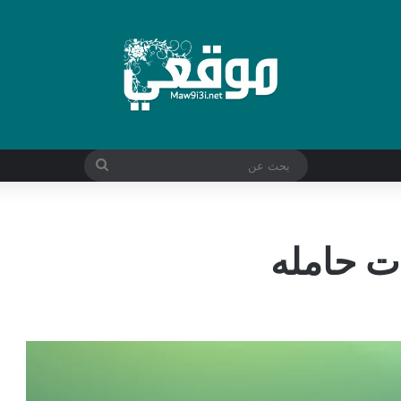
بحث
عن
ت حامله