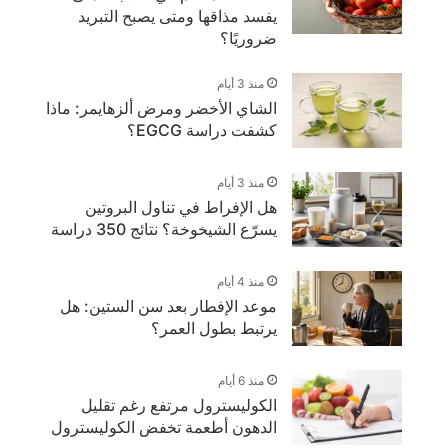
يفسد مذاقها ومتى يصبح التبريد
ضروريًا؟
منذ 3 أيام
الشاي الأخضر ومرض ألزهايمر: ماذا
كشفت دراسة EGCG؟
منذ 3 أيام
هل الإفراط في تناول البروتين
يسرّع الشيخوخة؟ نتائج 350 دراسة
منذ 4 أيام
موعد الإفطار بعد سن الستين: هل
يرتبط بطول العمر؟
منذ 6 أيام
الكوليسترول مرتفع رغم تقليل
الدهون أطعمة تخفض الكوليسترول