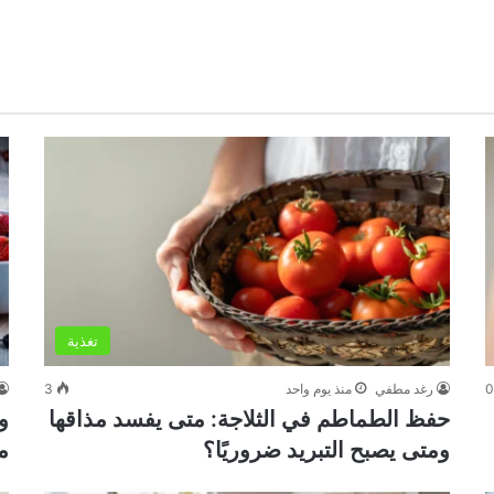
تغذية
رغد مطفي
منذ يوم واحد
3
حفظ الطماطم في الثلاجة: متى يفسد مذاقها
و
ومتى يصبح التبريد ضروريًا؟
م