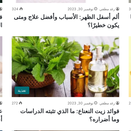
رغد مطفي
نوفمبر 30, 2023
324
ألم أسفل الظهر: الأسباب وأفضل علاج ومتى
ف
يكون خطيرًا؟
ا
تغذية
2
رغد مطفي
نوفمبر 30, 2023
272
فوائد زيت النعناع: ما الذي تثبته الدراسات
ع
وما أضراره؟
أ