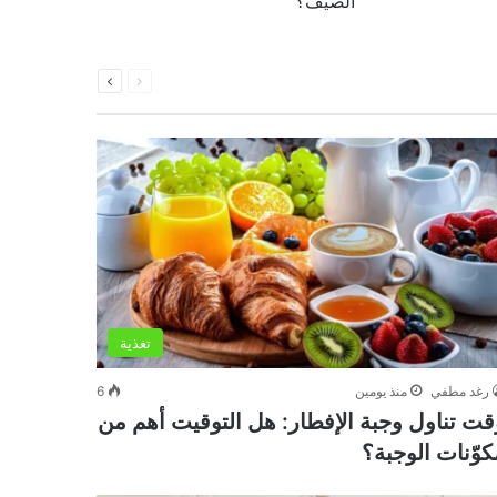
الصيف؟
السابقة
التالية
الصفحة
الصفحة
تغذية
رغد مطفي
منذ يومين
6
قت تناول وجبة الإفطار: هل التوقيت أهم من
كوّنات الوجبة؟