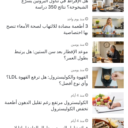
هل الإفراط في تناول البروتين يسرّع
الشيخوخة؟ نتائج 350 دراسة
منذ يوم واحد
3 أطعمة مضادة للالتهاب لصحة الأمعاء تنصح
بها اختصاصية
منذ يومين
موعد الإفطار بعد سن الستين: هل يرتبط
بطول العمر؟
منذ يومين
القهوة والكوليسترول: هل ترفع القهوة LDL؟
وأي نوع أفضل؟
منذ 4 أيام
الكوليسترول مرتفع رغم تقليل الدهون أطعمة
تخفض الكوليسترول
منذ 4 أيام
فوائد تناول السردين طوال العام: لماذا لا