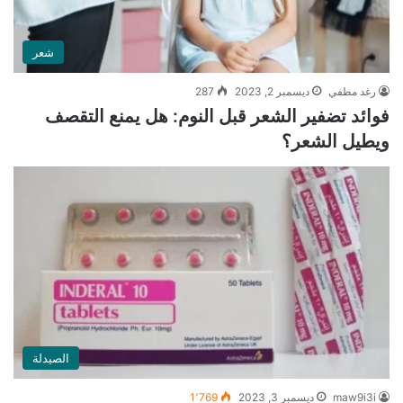
شعر
رغد مطفي
ديسمبر 2, 2023
287
فوائد تضفير الشعر قبل النوم: هل يمنع التقصف
ويطيل الشعر؟
الصيدلة
maw9i3i
ديسمبر 3, 2023
1٬769