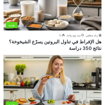
تغذية
رغد مطفي
منذ يوم واحد
0
هل الإفراط في تناول البروتين يسرّع الشيخوخة؟
نتائج 350 دراسة
تغذية