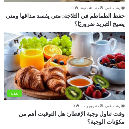
رغد مطفي
منذ 40 دقيقة
0
حفظ الطماطم في الثلاجة: متى يفسد مذاقها ومتى
يصبح التبريد ضروريًا؟
تغذية
رغد مطفي
منذ يوم واحد
3
وقت تناول وجبة الإفطار: هل التوقيت أهم من
مكوّنات الوجبة؟