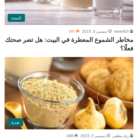
الصحة
maw9i3i
ديسمبر 5, 2023
991
مخاطر الشموع المعطرة في البيت: هل تضر صحتك
فعلًا؟
تغذية
رغد مطفي
ديسمبر 5, 2023
496