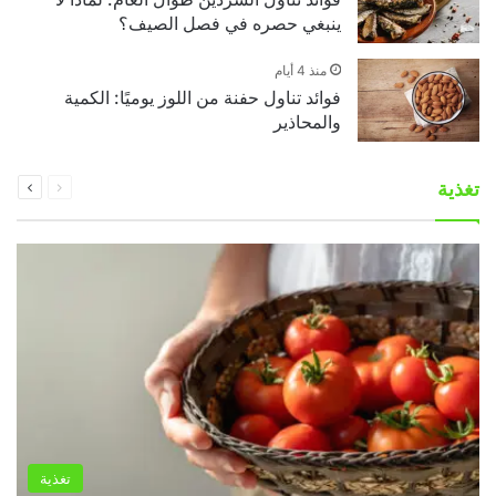
ينبغي حصره في فصل الصيف؟
منذ 4 أيام
فوائد تناول حفنة من اللوز يوميًا: الكمية
والمحاذير
السابقة
التالية
تغذية
الصفحة
الصفحة
تغذية