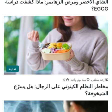
الشاي الأخضر ومرض ألزهايمر: ماذا كشفت دراسة
EGCG؟
تغذية
رغد مطفي
منذ يوم واحد
0
مخاطر النظام الكيتوني على الرجال: هل يسرّع
الشيخوخة؟