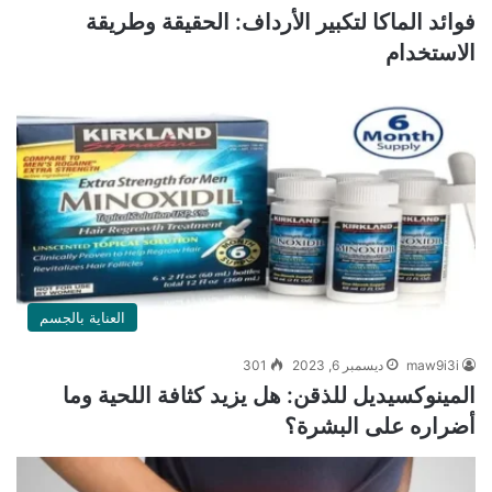
فوائد الماكا لتكبير الأرداف: الحقيقة وطريقة
الاستخدام
العناية بالجسم
maw9i3i
ديسمبر 6, 2023
301
المينوكسيديل للذقن: هل يزيد كثافة اللحية وما
أضراره على البشرة؟