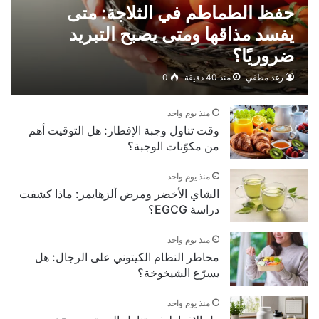
حفظ الطماطم في الثلاجة: متى
يفسد مذاقها ومتى يصبح التبريد
ضروريًا؟
رغد مطفي
منذ 40 دقيقة
0
منذ يوم واحد
وقت تناول وجبة الإفطار: هل التوقيت أهم
من مكوّنات الوجبة؟
منذ يوم واحد
الشاي الأخضر ومرض ألزهايمر: ماذا كشفت
دراسة EGCG؟
منذ يوم واحد
مخاطر النظام الكيتوني على الرجال: هل
يسرّع الشيخوخة؟
منذ يوم واحد