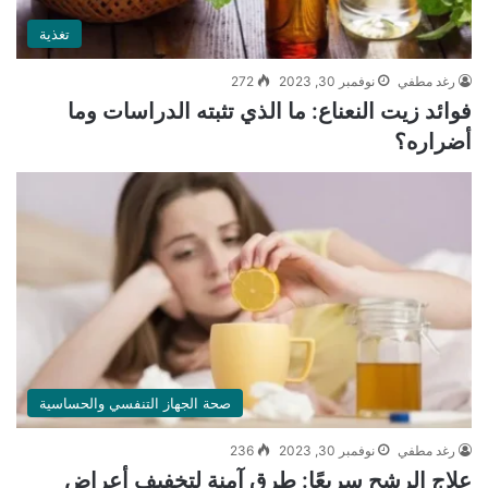
تغذية
رغد مطفي
نوفمبر 30, 2023
272
فوائد زيت النعناع: ما الذي تثبته الدراسات وما
أضراره؟
صحة الجهاز التنفسي والحساسية
رغد مطفي
نوفمبر 30, 2023
236
علاج الرشح سريعًا: طرق آمنة لتخفيف أعراض