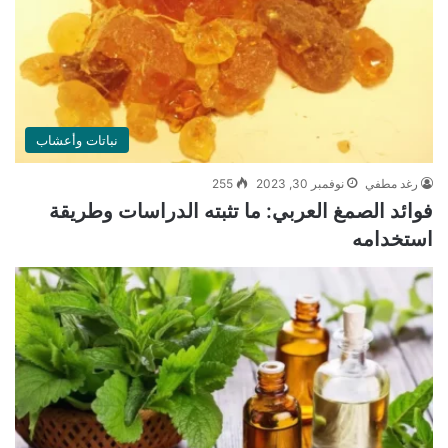
نباتات وأعشاب
رغد مطفي
نوفمبر 30, 2023
255
فوائد الصمغ العربي: ما تثبته الدراسات وطريقة
استخدامه