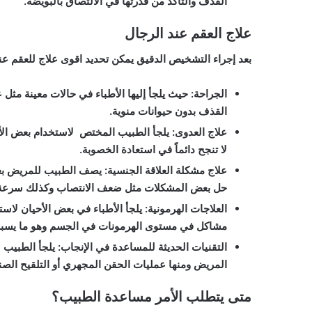
القذف والتأكد من قدرتها في الالتصاق بالبويضة.
علاج العقم عند الرجال
بعد إجراء التشخيص الدقيق يمكن تحديد اقوى علاج للعقم عند
الجراحة
:
حيث يلجأ إليها الأطباء في حالات معينة مثل 
القذف بدون حيوانات منوية.
علاج العدوى
:
يلجأ الطبيب المختص لاستخدام بعض الأدو
لا تنجح دائماً في استعادة الخصوبة.
علاج مشكلة العلاقة الجنسية
:
يصف الطبيب للمريض بعض 
حل بعض المشكلات مثل ضعف الانتصاب وكذلك سرعة
العلاجات الهرمونية
:
يلجأ الأطباء في بعض الأحيان لاست
مشاكل في مستوى الهرمونات في الجسم وهو ما يسبب
التقنيات الحديثة للمساعدة في الإنجاب
:
يلجأ الطبيب ل
المريض ومنها عمليات الحقن المجهري أو التلقيح الصن
متى يتطلب الأمر مساعدة الطبيب؟