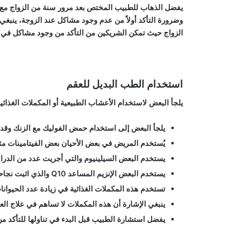
يفضل الذهاب للطبيب المختص بعد مرور سنة من الزواج مع ا
وضرورة التأكد أولاً من عدم وجود مشاكل عند الزوجة، ينبغ
الزواج حيث تمكن الشريكين من التأكد من وجود مشاكل في ال
استخدام الطب البديل للعقم
يلجأ البعض لاستخدام الأعشاب الطبيعية أو المكملات الغذائي
يلجأ البعض إلى استخدام حمض الفوليك مع الزنك وقد أث
يُستخدم المريض في بعض الأحيان بعض الفيتامينات مثل فيتامين C،
يستخدم البعض السيلينيوم والتي أجريت عدد من الدراسا
يستخدم البعض الإنزيم المساعد Q10 والذي اثبت نجاحه في علاج بعض مشاكل الحيوانات المنوية.
تستخدم هذه المكملات الغذائية في زيادة عدد الحيوانات
ينبغي الإشارة أن هذه المكملات لا تساهم في علاج ا
يفضل استشارة الطبيب قبل البدء في تناولها للتأكد من