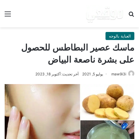
بحث عن
الق
العناية بالوجه
ماسك عصير البطاطس للحصول
على بشرة ناصعة البياض
maw9i3i
يوليو 5, 2021
آخر تحديث: أكتوبر 18, 2023