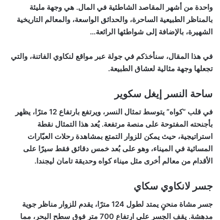
واحدة من أشهر المقاصد الشاطئية في المال. هي وجهة مليئة
بالمناظر الطبيعية الساحرة، والحدائق الواسعة، والمعالم التاريخية
الشهيرة، بالإضافة إلى شواطئها الرائعة…
في هذا المقال، سنأخذكم في جولة عبر مواقع لنكاوي الفاتنة، والتي
تجعلها وجهة مثالية لعشاق الطبيعة.
ساحة النسر إيغل سكوير
في قلب “كواه” يتوسط تمثال النسر، ويرتفع بارتفاع 12 مترًا، يظهر
بأجنحته المفتوحة على منصة مرتفعة. يُعد هذا التمثال نقطة
استراتيجية، حيث يمكن للزوار التمتع بمشاهدة رحلات العبّارات
المسائية في الميناء، وهو على بُعد خمس دقائق فقط سيرًا على
الأقدام من معالم أخرى مثل ميناء كواه وحديقة تامان ليجندا.
جسر لانكاوي سكاي
جسر مشاة منحنٍ يمتد لطول 124 مترًا، يقدم للزوار مناظر جوية
مدهشة. يقف الجسر على ارتفاع 700 متر فوق سطح البحر، مما