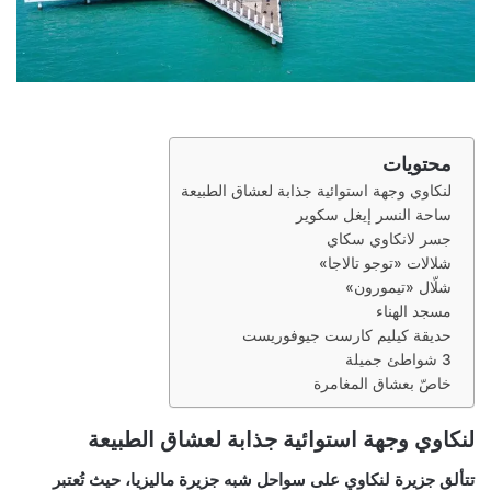
محتويات
لنكاوي وجهة استوائية جذابة لعشاق الطبيعة
ساحة النسر إيغل سكوير
جسر لانكاوي سكاي
شلالات «توجو تالاجا»
شلّال «تيمورون»
مسجد الهناء
حديقة كيليم كارست جيوفوريست
3 شواطئ جميلة
خاصّ بعشاق المغامرة
لنكاوي وجهة استوائية جذابة لعشاق الطبيعة
تتألق جزيرة لنكاوي على سواحل شبه جزيرة ماليزيا، حيث تُعتبر