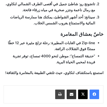
تانجونج رو
: شاطئ جميل في أقصى الطرف الشمالي لنكاوي،
مع رمال ناعمة وجزر صخرية في مياه زرقاء فاتحة.
سينانج
: أحد أشهر الشواطئ، يمكنك هنا ممارسة الرياضات
المائية والاستمتاع بغروب الشمس الخلاب.
خاصّ بعشاق المغامرة
Zip-line في الغابات المطيرة
: رحلة تزلج مثيرة عبر 12 خطًا
ممتدًا فوق الشلالات الرائعة.
“حديقة التمساح”
: موطن لنحو 4000 تمساح، توفر تجربة
فريدة لمحبي الحياة البرية.
استمتع باستكشاف لنكاوي، حيث تلتقي الطبيعة بالمغامرة والثقافة!
مشاركة عبر البريد
طباعة