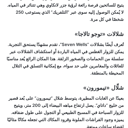
يتيح للسائحين فرصة رائعة لرؤية جزر لانكاوي وهي تتناثر في المياه.
لا يُمكن الوصول إليه سوى عبر “التلفريك” الذي يستوعب 250
شخصًا في كل مرة.
شلالات «توجو تالاجا»
تُعرف أيضًا بشلالات “Seven Wells”، تقدم مشهدًا يستحق التجربة.
يمكن للزوار الغطس في المياه الباردة أو استكشاف الشلالات عبر
سلسلة من الحمامات والصخور الزلقة. هذا المكان الرائع يُعد مناسبًا
للعائلات والمغامرين على حد سواء، مع إمكانية التسلق في التلال
المحيطة بالمنطقة.
شلّال «تيمورون»
بعيدًا عن الغابات المطيرة، يتوسط شلال “تيمورون” على بُعد قصير
من خليج “داتاي”. يصل ارتفاع مياهه البيضاء إلى 200 متر، ويتيح
للزوار السباحة في المسبح الطبيعي أو التجول على طول ضفافه.
يميزه وجود الفراشات الملونة وقرود المكاك التي تجعله مكانًا مثاليًا
لقضاء ساعات ممتعة.