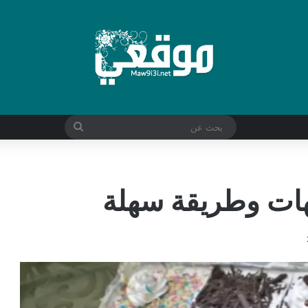
بحث
عن
هات وطريقة سهلة