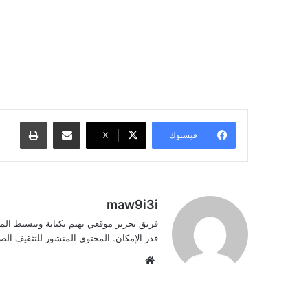
مشاركة عبر البريد
طباعة
فيسبوك
‫X
maw9i3i
فريق تحرير موقعي يهتم بكتابة وتبسيط الم
قدر الإمكان. المحتوى المنشور للتثقيف ا
موقع
الويب