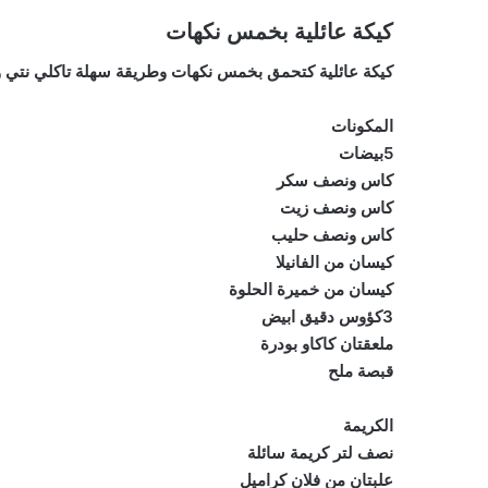
كيكة عائلية بخمس نكهات
كيكة عائلية كتحمق بخمس نكهات وطريقة سهلة تاكلي نتي و
المكونات
5بيضات
كاس ونصف سكر
كاس ونصف زيت
كاس ونصف حليب
كيسان من الفانيلا
كيسان من خميرة الحلوة
3كؤوس دقيق ابيض
ملعقتان كاكاو بودرة
قبصة ملح
الكريمة
نصف لتر كريمة سائلة
علبتان من فلان كراميل