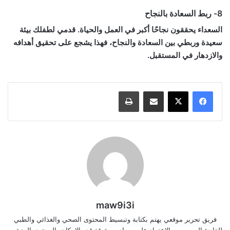
8- ربط السعادة بالنجاح
السعداء يحققون نجاحًا أكبر في العمل والحياة. قدمي لطفلك بيئة
سعيدة وربطي بين السعادة والنجاح، فهذا يشجع على تحقيق أهدافه
والازدهار في المستقبل.
مشاركة عبر البريد
طباعة
maw9i3i
فريق تحرير موقعي يهتم بكتابة وتبسيط المحتوى الصحي والغذائي والطبي
للقارئ العربي، مع الاعتماد على مصادر موثوقة قدر الإمكان. المحتوى المنشور