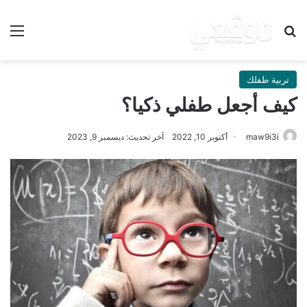
بحث عن
الق
تربية طفلك
كيف أجعل طفلي ذكيا؟
maw9i3i
أكتوبر 10, 2022
آخر تحديث: ديسمبر 9, 2023