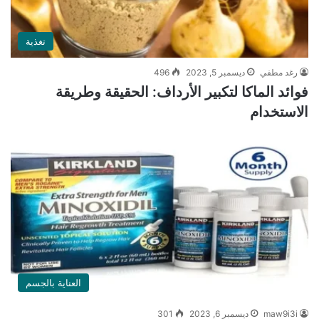
تغذية
رغد مطفي
ديسمبر 5, 2023
496
فوائد الماكا لتكبير الأرداف: الحقيقة وطريقة
الاستخدام
العناية بالجسم
maw9i3i
ديسمبر 6, 2023
301