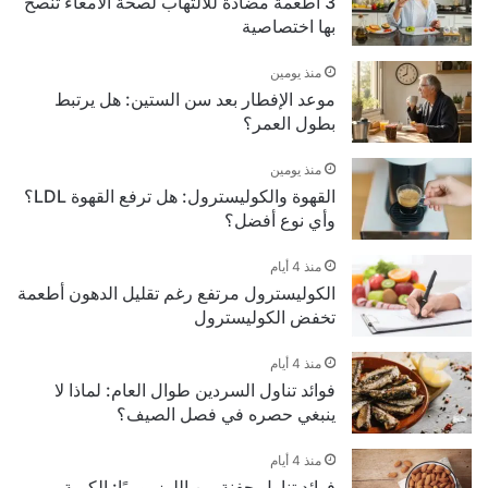
3 أطعمة مضادة للالتهاب لصحة الأمعاء تنصح
بها اختصاصية
منذ يومين
موعد الإفطار بعد سن الستين: هل يرتبط
بطول العمر؟
منذ يومين
القهوة والكوليسترول: هل ترفع القهوة LDL؟
وأي نوع أفضل؟
منذ 4 أيام
الكوليسترول مرتفع رغم تقليل الدهون أطعمة
تخفض الكوليسترول
منذ 4 أيام
فوائد تناول السردين طوال العام: لماذا لا
ينبغي حصره في فصل الصيف؟
منذ 4 أيام
فوائد تناول حفنة من اللوز يوميًا: الكمية