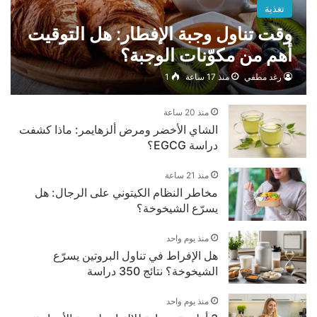
تغذية
وقت تناول وجبة الإفطار: هل التوقيت
أهم من مكوّنات الوجبة؟
رغد مطفي
منذ 17 ساعة
1
منذ 20 ساعة
الشاي الأخضر ومرض ألزهايمر: ماذا كشفت
دراسة EGCG؟
منذ 21 ساعة
مخاطر النظام الكيتوني على الرجال: هل
يسرّع الشيخوخة؟
منذ يوم واحد
هل الإفراط في تناول البروتين يسرّع
الشيخوخة؟ نتائج 350 دراسة
منذ يوم واحد