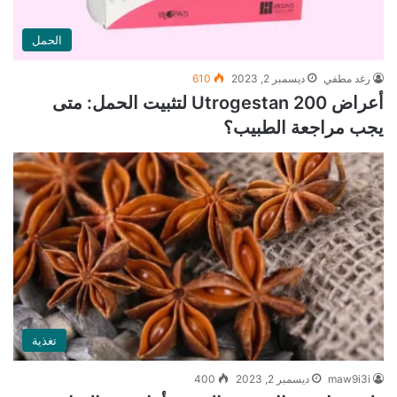
الحمل
رغد مطفي
ديسمبر 2, 2023
610
أعراض Utrogestan 200 لتثبيت الحمل: متى
يجب مراجعة الطبيب؟
تغذية
maw9i3i
ديسمبر 2, 2023
400