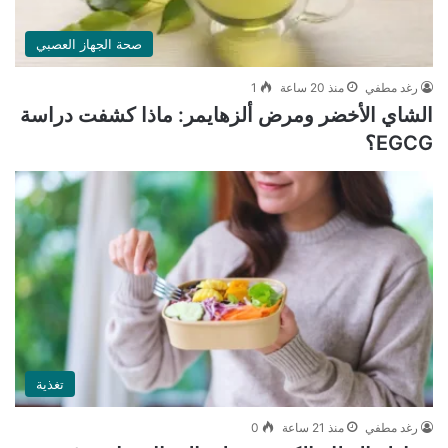
صحة الجهاز العصبي
رغد مطفي
منذ 20 ساعة
1
الشاي الأخضر ومرض ألزهايمر: ماذا كشفت دراسة
EGCG؟
تغذية
رغد مطفي
منذ 21 ساعة
0