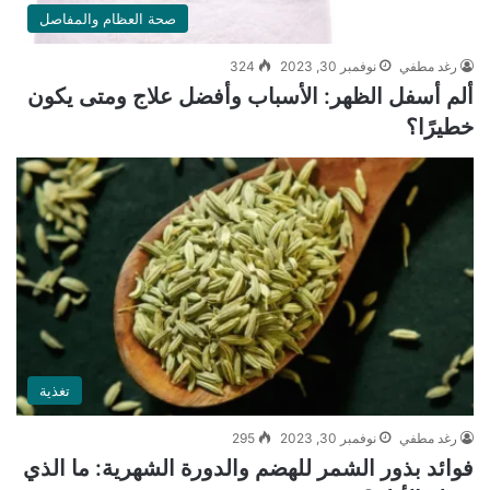
صحة العظام والمفاصل
رغد مطفي
نوفمبر 30, 2023
324
ألم أسفل الظهر: الأسباب وأفضل علاج ومتى يكون
خطيرًا؟
تغذية
رغد مطفي
نوفمبر 30, 2023
295
فوائد بذور الشمر للهضم والدورة الشهرية: ما الذي