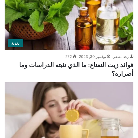
تغذية
رغد مطفي
نوفمبر 30, 2023
272
فوائد زيت النعناع: ما الذي تثبته الدراسات وما
أضراره؟