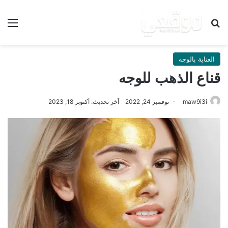
بحث عن
الق
العناية بالوجه
قناع الذهب للوجه
maw9i3i
نوفمبر 24, 2022
آخر تحديث: أكتوبر 18, 2023