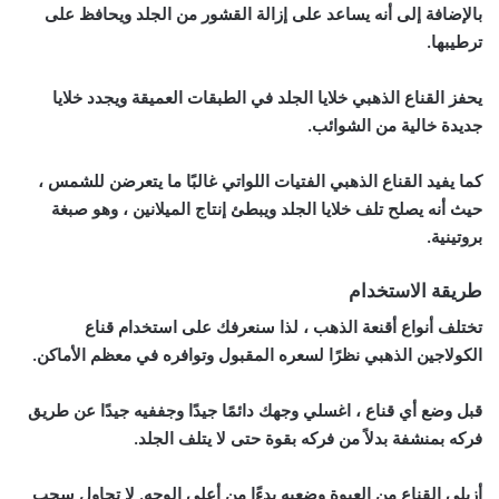
بالإضافة إلى أنه يساعد على إزالة القشور من الجلد ويحافظ على
ترطيبها.
يحفز القناع الذهبي خلايا الجلد في الطبقات العميقة ويجدد خلايا
جديدة خالية من الشوائب.
كما يفيد القناع الذهبي الفتيات اللواتي غالبًا ما يتعرضن للشمس ،
حيث أنه يصلح تلف خلايا الجلد ويبطئ إنتاج الميلانين ، وهو صبغة
بروتينية.
طريقة الاستخدام
تختلف أنواع أقنعة الذهب ، لذا سنعرفك على استخدام قناع
الكولاجين الذهبي نظرًا لسعره المقبول وتوافره في معظم الأماكن.
قبل وضع أي قناع ، اغسلي وجهك دائمًا جيدًا وجففيه جيدًا عن طريق
فركه بمنشفة بدلاً من فركه بقوة حتى لا يتلف الجلد.
أزيلي القناع من العبوة وضعيه بدءًا من أعلى الوجه. لا تحاول سحب