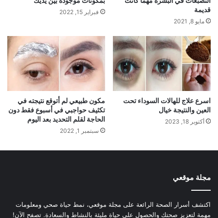
التصبغات في البشرة مهما كانت
بمكونات موجودة بين يديك
قديمة
فبراير 15, 2022
مايو 8, 2021
اسرع علاج للهالات السوداء تحت
مكون طبيعي لم أتوقع نتيجته في
العين والنتيجة خيال
تكثيف حواجبي في أسبوع فقط دون
الحاجة لقلم التحديد بعد اليوم
أكتوبر 18, 2023
سبتمبر 1, 2022
مجلة موقعي
اكتشف أسرار الصحة الرائعة على مجلة موقعي، نمط حياة صحي ومعلومات
مهمة لتعزيز صحتك والحصول على حياة مليئة بالنشاط والسعادة. تصفح الآن!