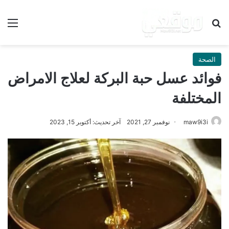
بحث عن
الق
الصحة
فوائد عسل حبة البركة لعلاج الامراض
المختلفة
maw9i3i
نوفمبر 27, 2021
آخر تحديث: أكتوبر 15, 2023