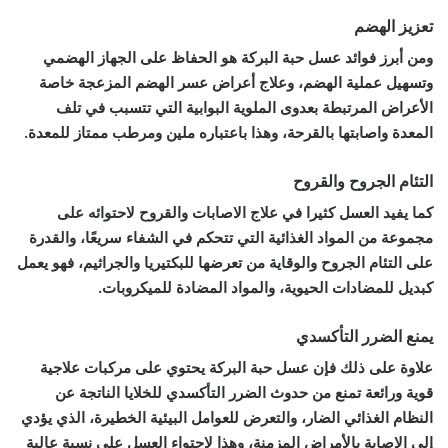
تعزيز الهضم
ومن أبرز فوائد عسل حبة البركة هو الحفاظ على الجهاز الهضمي
وتسهيل عملية الهضم، وعلاج أعراض عسر الهضم المزعجة خاصة
الأعراض المرتبطة بعدوى الملوية البوابية التي تتسبب في تلف
المعدة واصابتها بالقرحة، وهذا باعتباره ملين ومرطب ممتاز للمعدة.
التئام الجروح والقروح
كما يفيد العسل كثيرا في علاج الاصابات والقروح لاحتوائه على
مجموعة من المواد الغذائية التي تتحكم في الشفاء سريعًا، والقدرة
على التئام الجروح والوقاية من تعرضها للبكتيريا والجراثيم، فهو يعمل
كبديل للمضادات الحيوية، والمواد المضادة للميكروبات.
يمنع الضرر التأكسدي
علاوة على ذلك فإن عسل حبة البركة يحتوي على مركبات علاجية
قوية ورائعة تمنع من حدوث الضرر التأكسدي للخلايا الناتجة عن
النظام الغذائي الضار، والتعرض للعوامل البيئية الخطيرة، الذي يؤدي
إلى الإصابة بالأمراض المزمنة، وهذا لاحتواء العسل على نسبة عالية