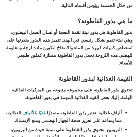
من خلال الخمسة رؤوس أقسام التالية:
ما هي بذور القاطونة؟
بذور القاطونة هي بذور نبتة لقمة النعجة أو لسان الحمل البيضوي،
وهي نبتة تنمو بشكل رئيسي في الهند. تتميز هذه البذور بقدرتها على
امتصاص كميات كبيرة من الماء والانتفاخ لتكوين مادة لزجة ومقاومة
للهضم. هذه اللزوجة تجعل بذور القاطونة ممتازة كملين طبيعي
للأمعاء.
القيمة الغذائية لبذور القاطونة
تحتوي بذور القاطونة على مجموعة متنوعة من المركبات الغذائية
الهامة. إليك بعض القيم الغذائية المهمة في بذور القاطونة:
ألياف غذائية
: تعتبر بذور القاطونة مصدرًا
غنيًا بالألياف
الغذائية،
مما يساعد على تعزيز صحة الجهاز الهضمي ومنع الإمساك.
البروتين
: تحتوي بذور القاطونة على نسبة جيدة من البروتين،