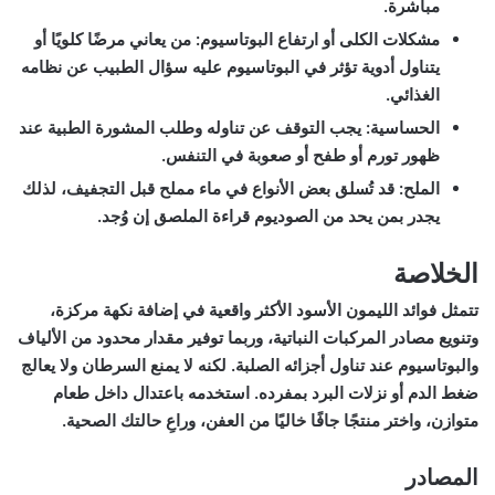
مباشرة.
مشكلات الكلى أو ارتفاع البوتاسيوم:
من يعاني مرضًا كلويًا أو
يتناول أدوية تؤثر في البوتاسيوم عليه سؤال الطبيب عن نظامه
الغذائي.
الحساسية:
يجب التوقف عن تناوله وطلب المشورة الطبية عند
ظهور تورم أو طفح أو صعوبة في التنفس.
الملح:
قد تُسلق بعض الأنواع في ماء مملح قبل التجفيف، لذلك
يجدر بمن يحد من الصوديوم قراءة الملصق إن وُجد.
الخلاصة
تتمثل
فوائد الليمون الأسود
الأكثر واقعية في إضافة نكهة مركزة،
وتنويع مصادر المركبات النباتية، وربما توفير مقدار محدود من الألياف
والبوتاسيوم عند تناول أجزائه الصلبة. لكنه لا يمنع السرطان ولا يعالج
ضغط الدم أو نزلات البرد بمفرده. استخدمه باعتدال داخل طعام
متوازن، واختر منتجًا جافًا خاليًا من العفن، وراعِ حالتك الصحية.
المصادر