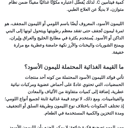
كمية فيتامين C. لذلك يُفضّل اعتباره مكوّنًا غذائيًا مفيدًا ضمن نظام
متوازن، لا بديلًا عن العلاج الطبي.
الليمون الأسود، المعروف أيضًا باسم اللومي أو الليمون المجفف، هو
ثمرة ليمون تُجفف حتى تفقد معظم رطوبتها ويتحول لونها إلى البني
الداكن أو الأسود. يُستخدم بكثرة في مطابخ الخليج والعراق وإيران،
ويمنح الشوربات واليخنات والأرز نكهة حامضة وعطرية مع مرارة
خفيفة.
ما القيمة الغذائية المحتملة لليمون الأسود؟
تأتي
فوائد الليمون الأسود
المحتملة من كونه أحد منتجات
الحمضيات، التي تحتوي عادةً على أحماض عضوية ومركبات نباتية
عطرية، إضافة إلى كميات متفاوتة من الألياف والمعادن
والفيتامينات. ومع ذلك، لا توجد قيمة غذائية ثابتة لجميع أنواع اللومي؛
إذ تختلف المكونات باختلاف نوع الليمون وطريقة السلق أو التجفيف
ومدة التخزين والكمية المستخدمة في الطعام.
ومن المهم تصحيح فكرة شائعة: لا يمكن الجزم بأن الليمون الأسود