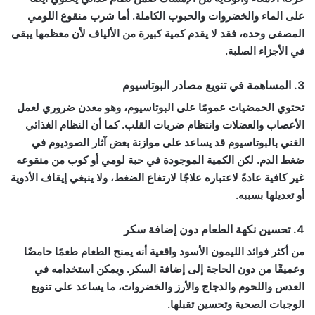
على الماء والخضروات والحبوب الكاملة. أما شرب منقوع اللومي
المصفى وحده، فقد لا يقدم كمية كبيرة من الألياف لأن معظمها يبقى
في الأجزاء الصلبة.
3. المساهمة في تنويع مصادر البوتاسيوم
تحتوي الحمضيات عمومًا على البوتاسيوم، وهو معدن ضروري لعمل
الأعصاب والعضلات وانتظام ضربات القلب. كما أن النظام الغذائي
الغني بالبوتاسيوم قد يساعد على موازنة بعض آثار الصوديوم في
ضغط الدم. لكن الكمية الموجودة في حبة لومي أو كوب من منقوعه
غير كافية عادةً لاعتباره علاجًا لارتفاع الضغط، ولا ينبغي إيقاف الأدوية
أو تعديلها بسببه.
4. تحسين نكهة الطعام دون إضافة سكر
من أكثر
فوائد الليمون الأسود
واقعية أنه يمنح الطعام طعمًا حامضًا
وعميقًا من دون الحاجة إلى إضافة السكر. ويمكن استخدامه في
العدس واللحوم والدجاج والأرز والخضروات، ما يساعد على تنويع
الوجبات الصحية وتحسين تقبلها.