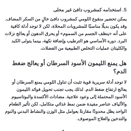
5. استخدامه كمشروب دافئ غير محلى
يمكن تحضير منقوع اللومي كمشروب دافئ خالٍ من السكر المضاف.
وقد يكون بديلًا مناسبًا للمشروبات المحلاة، لكن لا توجد أدلة كافية
على أنه «ينظف الجسم من السموم» أو يحرق الدهون أو يعالج نزلات
البرد. دوره الأساسي هو الترطيب وإضافة نكهة، بينما يتولى الكبد
والكليتان عمليات التخلص الطبيعية من الفضلات.
هل يمنع الليمون الأسود السرطان أو يعالج ضغط
الدم؟
لا توجد أدلة سريرية قوية تثبت أن تناول اللومي يمنع السرطان أو
يعالج ارتفاع ضغط الدم. لذلك يجب تجنب تحويل
فوائد الليمون
الأسود
المحتملة إلى وعود علاجية. مضادات الأكسدة والبوتاسيوم
والألياف عناصر مفيدة ضمن نمط غذائي متكامل، لكن تأثير الطعام
الواحد يظل محدودًا مقارنةً بعوامل مثل الوزن والنشاط البدني والنوم
والتدخين والعلاج الموصوف.