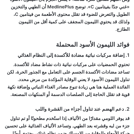
«غني جدًا بفيتامين C». توضح MedlinePlus أن الطهي والتخزين
الطويل والتعرض للضوء قد تقلل محتوى الأطعمة من فيتامين C،
ولذلك قد يحتوي الليمون المجفف على كمية أقل من الليمون
الطازج.
فوائد الليمون الأسود المحتملة
1. إضافة مركبات نباتية مضادة للأكسدة إلى النظام الغذائي
تحتوي الحمضيات على مركبات نباتية ذات نشاط مضاد للأكسدة.
تساعد مضادات الأكسدة الجسم على التعامل مع الجذور الحرة، لكن
تناول الليمون الأسود لا يعني الوقاية المؤكدة من مرض محدد.
الفائدة العملية هنا هي زيادة تنوع مصادر الغذاء النباتي وإضافة نكهة
قوية قد تقلل الحاجة إلى الصلصات الدسمة أو المنكهات المصنعة.
2. دعم الهضم عند تناول أجزاء من القشرة واللب
قد يوفر اللومي مقدارًا من الألياف إذا استُخدم مطحونًا أو تم تناول
جزء من لبه وقشرته بعد الطهي. وتساعد الألياف الغذائية على تحسين
حركة الأمعاء والوقاية من الإمساك ضمن نظام غذائي يحتوي أيضًا