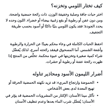
كيف تختار اللومي وتخزنه؟
اختر حبات جافة وصلبة وخفيفة الوزن، ذات رائحة حمضية واضحة،
ومن دون عفن أو رطوبة أو بقع زغبية بيضاء أو خضراء. اللون وحده لا
يحدد الجودة؛ فقد يكون اللومي بنيًا داكنًا أو أسود بحسب طريقة
التجفيف.
احفظ الحبات الكاملة في وعاء محكم بعيدًا عن الحرارة والرطوبة
وأشعة الشمس. أما المسحوق فيفقد رائحته أسرع، لذلك يُفضّل
شراء كمية صغيرة وتخزينها في عبوة محكمة. تخلّص من المنتج إذا
ظهرت رائحة عفنة أو رطوبة أو حشرات.
أضرار الليمون الأسود ومحاذير تناوله
الحموضة وارتجاع المريء:
قد تزيد نكهته الحمضية الحرقة أو
تهيج المعدة لدى بعض الأشخاص.
تآكل مينا الأسنان:
الإكثار من المشروبات الحمضية قد يؤثر في
الأسنان؛ يُفضّل شرب الماء بعدها وعدم تنظيف الأسنان