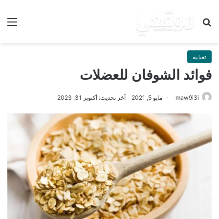
بحث عن
الق
تغذية
فوائد الشوفان للعضلات
maw9i3i
مايو 5, 2021
آخر تحديث: أكتوبر 31, 2023