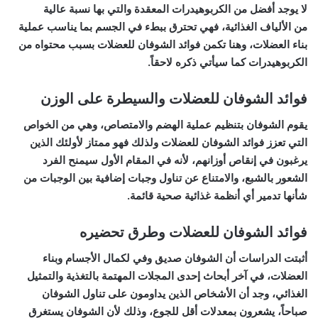
لا يوجد أفضل من الكربوهيدرات المعقدة والتي بها نسبة عالية
من
الألياف الغذائية،
فهي تحترق ببطء في الجسم بما يناسب عملية
بناء العضلات، وهنا تكمن
فوائد الشوفان للعضلات
بسبب محتواه من
الكربوهيدرات كما سيأتي ذكره لاحقاً.
فوائد الشوفان للعضلات والسيطرة على الوزن
يقوم الشوفان بتنظيم
عملية الهضم
والامتصاص، وهي من الخواص
التي تعزز فوائد الشوفان للعضلات ولذلك فهو ممتاز لأولئك الذين
يرغبون في إنقاص أوزانهم، لأنه في المقام الأول سيمنح الفرد
الشعور
بالشبع
، والامتناع عن تناول وجبات إضافية بين الوجبات من
شأنها تدمير أي أنظمة غذائية صحية قائمة.
فوائد الشوفان للعضلات وطرق تحضيره
أثبتت الدراسات أن الشوفان صديق وفي لكمال الأجسام وبناء
العضلات، في آخر أبحاث إحدى المجلات المهتمة بالتغذية والتمثيل
الغذائي، وجد أن الأشخاص الذين
يداومون على تناول الشوفان
صباحاً
، يشعرون بمعدلات أقل
للجوع
، وذلك لأن الشوفان يستغرق