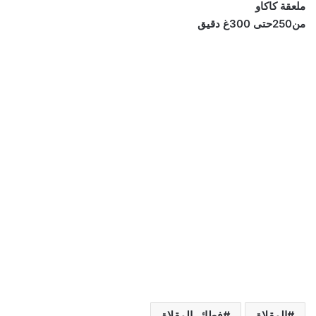
ملعقة كاكاو
من250حتى 300غ دقيق
المقلاة
فطائر المقلاة