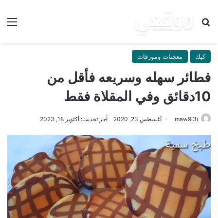
بحث عن
الق
كيك
معجنات ومورقات
فطائر سهله وسريعه فأقل من
10دقائق وفي المقلاة فقط
maw9i3i
أغسطس 23, 2020
آخر تحديث: أكتوبر 18, 2023