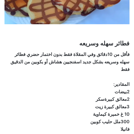
فطائر سهله وسريعه
فأقل من 10دقائق وفي المقلاة فقط بدون اختمار حضري فطائر
سهله وسريعه بشكل جديد اسفنجيين هشاش أو بكوبين من الدقيق
فقط
المقادير:
2بيضات
2معالق كبيرةسكر
3معالق كبيرة زيت
10 غ خميرة كيماوية
300ملل حليب كوبين
فانيلا