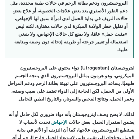
البروجستيرون ودعم بطانة الرحم في حالات طبية محددة، مثل
دعم الطور الأصفري بعد بعض علاجات الخصوبة، أو علاج بعض
حالات النزيف في بداية الحمل لدى امرأة سبق لها الإجهاض،
أو تقليل خطر الولادة المبكرة لدى حالات مختارة. لكنه ليس
«مثبت حمل» عامًا، ولا يمنع كل حالات الإجهاض، ولا ينبغي
استعماله أو تغيير جرعته أو طريقة إدخاله دون وصفة ومتابعة
طبية.
ايتروجيستان (Utrogestan) دواء يحتوي على
البروجستيرون
الميكروني
، وهو هرمون يماثل البروجستيرون الذي ينتجه الجسم
طبيعيًا. يساعد البروجستيرون على تهيئة بطانة الرحم ودعم المراحل
الأولى من الحمل، لكن الحاجة إلى الدواء تعتمد على سبب وصفه،
وعمر الحمل، ونتائج الفحص والسونار، والتاريخ الطبي للحامل.
لذلك، لا يصح وصف ايتروجيستان بأنه دواء ضروري لكل حامل أو أنه
يضمن استمرار الحمل. بعض حالات
الإجهاض
تحدث لأسباب لا
يستطيع البروجستيرون علاجها، كما أن النزيف أو الألم في بداية
الحمل يحتاجان إلى تقييم طبي لاستبعاد الحمل خارج الرحم أو أي