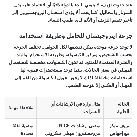
عند حدوث نزيف، لا ينبغي البدء بالدواء ذاتيًا أو الاعتماد عليه بدل
السونار والتحاليل. كما يجب ألا يؤدي استعمال البروجستيرون إلى
تأخير تقييم النزيف أو الألم لدى طبيب النساء.
جرعة ايتروجيستان للحامل وطريقة استخدامه
لا توجد جرعة موحدة يمكن تقديمها لكل الحوامل. تختلف الجرعة
بحسب التشخيص، وتركيز الكبسولة، وطريقة الاستخدام، والبلد،
والنشرة المعتمدة للمنتج. قد تكون الكبسولات مخصصة للاستعمال
المهبلي في بعض الحالات، بينما توجد مستحضرات فموية لها
استخدامات مختلفة؛ لذلك لا يجوز تحويل الكبسولة من الفم إلى
المهبل أو العكس إلا بتوجيه الطبيب.
الحالة
مثال وارد في الإرشادات أو
ملاحظة مهمة
الطبية
النشرات
نزيف مبكر
توصي إرشادات NICE
توصية لفئة
مع إجهاض
ببروجستيرون مهبلي ميكروني
محددة،