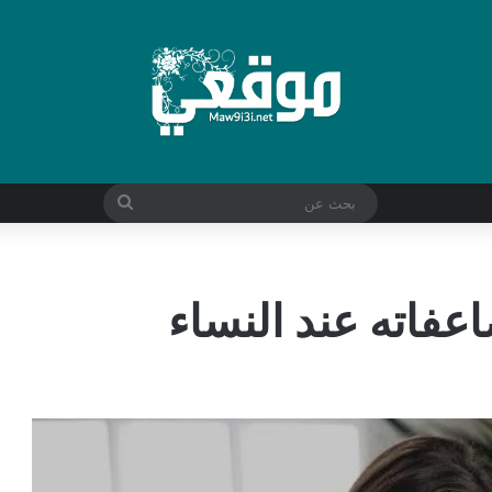
بحث
عن
عفاته عند النساء