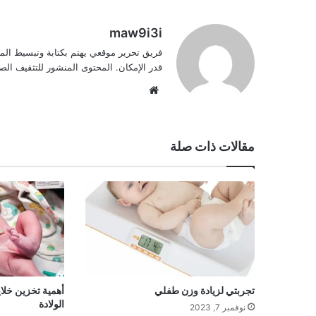
maw9i3i
فريق تحرير موقعي يهتم بكتابة وتبسيط الم
قدر الإمكان. المحتوى المنشور للتثقيف ا
موقع
الويب
مقالات ذات صلة
تجربتي لزيادة وزن طفلي
أهمية تخزين خلاي
الولادة
نوفمبر 7, 2023