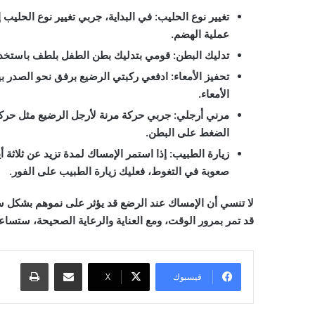
تغيير نوع الحليب:
في البداية، جربي تغيير نوع الحليب إ
عملية الهضم.
تدليك البطن:
قومي بتدليك بطن الطفل بلطف باستخدام
تحفيز الأمعاء:
ادفعي ركبتي الرضيع برفق نحو الصدر بي
الأمعاء.
مرني أرجلي:
جربي حركة مرنة لأرجل الرضيع مثل حرك
الضغط على البطن.
زيارة الطبيب:
إذا استمر الإمساك لمدة تزيد عن ثلاثة أ
صعوبة في التغوط، فعليك زيارة الطبيب على الفور.
لا تنسي أن الإمساك عند الرضع قد يؤثر على نموهم بشكل سل
قد تمر بمرور الوقت، ومع العناية والرعاية الصحيحة، ستسا
مشاركة عبر البريد
طباعة
فيسبوك
‫X