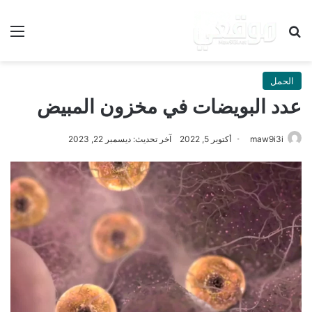
بحث عن
الق
الحمل
عدد البويضات في مخزون المبيض
maw9i3i
أكتوبر 5, 2022
آخر تحديث: ديسمبر 22, 2023