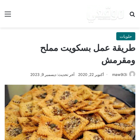
بحث عن
الق
حلويات
طريقة عمل بسكويت مملح
ومقرمش
maw9i3i
أكتوبر 22, 2020
آخر تحديث: ديسمبر 9, 2023