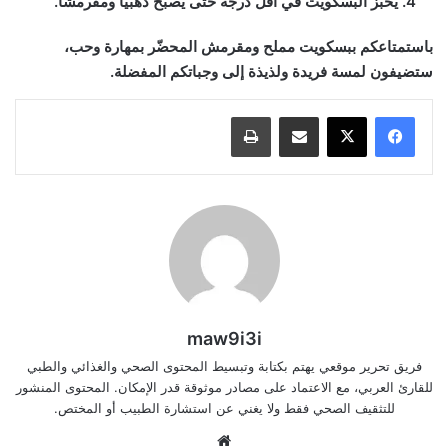
يُخبز البسكويت في أقل درجة حتى يصبح ذهبيًا ومقرمشًا.
باستمتاعكم ببسكويت مملح ومقرمش المحضّر بمهارة وحب،
ستضيفون لمسة فريدة ولذيذة إلى وجباتكم المفضلة.
مشاركة عبر البريد
طباعة
maw9i3i
فريق تحرير موقعي يهتم بكتابة وتبسيط المحتوى الصحي والغذائي والطبي
للقارئ العربي، مع الاعتماد على مصادر موثوقة قدر الإمكان. المحتوى المنشور
للتثقيف الصحي فقط ولا يغني عن استشارة الطبيب أو المختص.
موقع