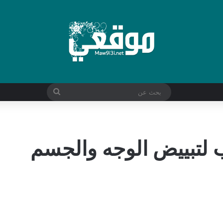
بحث
عن
 لتبييض الوجه والجسم