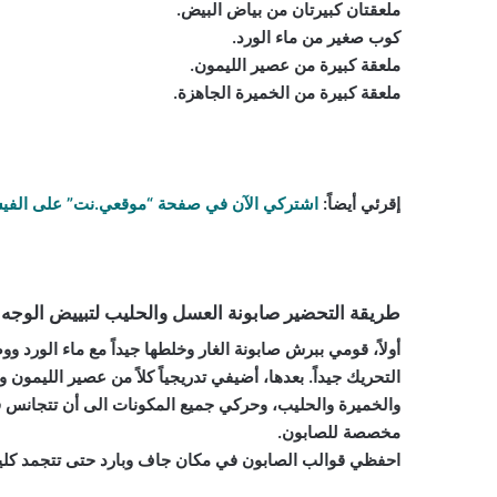
ملعقتان كبيرتان من بياض البيض.
كوب صغير من ماء الورد.
ملعقة كبيرة من عصير الليمون.
ملعقة كبيرة من الخميرة الجاهزة.
إقرئي أيضاً
:
اشتركي الآن في صفحة “موقعي.نت” على الفي
طريقة التحضير صابونة العسل والحليب لتبييض الوجه
أولاً، قومي ببرش صابونة الغار وخلطها جيداً مع ماء الورد 
التحريك جيداً. بعدها، أضيفي تدريجياً كلاً من عصير الليمو
والخميرة والحليب، وحركي جميع المكونات الى أن تتجانس ف
مخصصة للصابون.
احفظي قوالب الصابون في مكان جاف وبارد حتى تتجمد كلياً