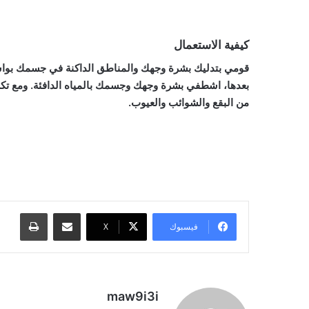
كيفية الاستعمال
قومي بتدليك بشرة وجهك والمناطق الداكنة في جسمك بواسط
بعدها، اشطفي بشرة وجهك وجسمك بالمياه الدافئة. ومع تك
من البقع والشوائب والعيوب.
مشاركة عبر البريد
طباعة
فيسبوك
‫X
maw9i3i