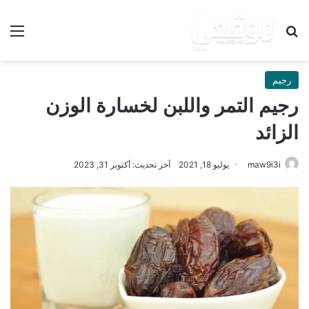
بحث عن
الق
رجيم
رجيم التمر واللبن لخسارة الوزن
الزائد
maw9i3i
يوليو 18, 2021
آخر تحديث: أكتوبر 31, 2023