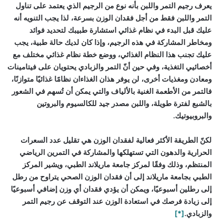
يعرف رجيم التمر واللبن بأنه نوع من الرجيم الذي يعتمد على تناول
التمر واللبن فقط من أجل فقدان الوزن بسرعة، لذا يجب التنويه أنه
عليك قبل البدء في نظام غذائي استشارة طبيبك لتحديد فوائد
ومخاطر المشاركة في هذه الرجيم، وإذا كان لديك حالة طبية، يجب
عليك تجنب هذا النظام الغذائي، ووضع خطة نظام غذائي مختلف مع
أخصائيي التغذية، وفي حين أنّ التمر والزبادي يحتويان على فيتامينات
ومعادن ومغذيات أخرى، لن يوفر هذان الغذاءان نظامًا غذائيًا متوازنًا،
فالتمر من الأطعمة الغنية بالألياف والتي يمكن أن تُسهم في الشعور
بالشبع لفترة طويلة، واللبن مصدر جيد للكالسيوم والبروتين
والبروبيوتيك.
لكنّ الطريقة الأكثر فعالية لفقدان الوزن هي تقليل عدد السعرات
الحرارية والدهون التي تستهلكها والمشاركة في التمرين الرياضي
المنتظم، وذلك وفقًا لمركز جامعة ماريلاند الطبي، ويشير المركز
الطبي بجامعة ماريلاند إلى أن فقدان الوزن الصحي يتراوح من رطل
إلى رطلين أسبوعيًا، ويمكن أن يؤدي فقدان أي وزن إضافي أسبوعيًا
إلى زيادة فرصك في استعادة الوزن عند التوقف عن رجيم التمر
والزبادي.
[*]