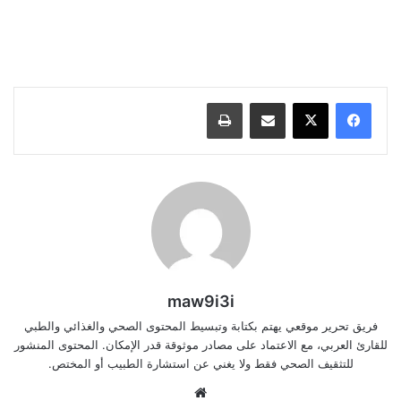
تجربتي مع رجيم التمر واللبن, هل رجيم التمر واللبن يزيد الوزن, كم نزلتي على رجيم
التمر واللبن, كم نقصتي على رجيم التمر واللبن, طريقة رجيم التمر واللبن بالتفصيل,
رجيم التمر واللبن مع المشي, رجيم التمر واللبن كم ينقص, أضرار رجيم التمر واللبن
مشاركة عبر البريد
طباعة
maw9i3i
فريق تحرير موقعي يهتم بكتابة وتبسيط المحتوى الصحي والغذائي والطبي
للقارئ العربي، مع الاعتماد على مصادر موثوقة قدر الإمكان. المحتوى المنشور
للتثقيف الصحي فقط ولا يغني عن استشارة الطبيب أو المختص.
موقع