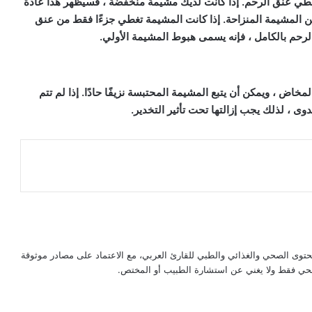
طي عنق الرحم. إذا كانت لديك مشيمة منخفضة ، فسيظهر هذا عادةً
ية في الأسبوع 8-14.هناك نوعان من المشيمة المنزاحة. إذا كانت المشيمة تغطي جزءًا فقط من عنق
لرحم بالكامل ، فإنه يسمى هبوط المشيمة الأولي.
خاض ، ويمكن أن يتبع المشيمة المحتبسة نزيفًا حادًا. إذا لم تتم
وى ، لذلك يجب إزالتها تحت تأثير التخدير.
حتوى الصحي والغذائي والطبي للقارئ العربي، مع الاعتماد على مصادر موثوقة
لصحي فقط ولا يغني عن استشارة الطبيب أو المختص.