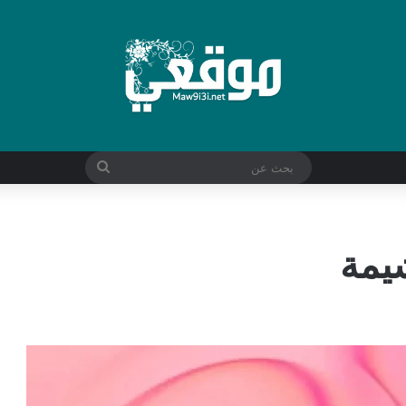
بحث
عن
يمة